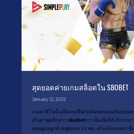
สุดยอดค่ายเกมสล็อตใน SBOBET
January 12, 2022
เกมคาสิโนนั้นเป็นเกมที่นักพนันชอบเล่นกันบ่อยเพร
เกินคำพูดที่กล่าว
sbobet
เรานั้นเปิดให้บริการม
คอยดูแลลูกค้าอยู่ตลอด 24 ชม. สโบเบ็ตของเรานั