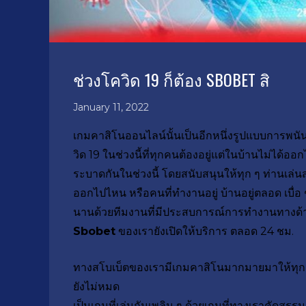
ช่วงโควิด 19 ก็ต้อง SBOBET สิ
January 11, 2022
เกมคาสิโนออนไลน์นั้นเป็นอีกหนึ่งรูปแบบการพนัน
วิด 19 ในช่วงนี้ที่ทุกคนต้องอยู่แต่ในบ้านไม่ได้
ระบาดกันในช่วงนี้ โดยสนับสนุนให้ทุก ๆ ท่านเล่น
ออกไปไหน หรือคนที่ทำงานอยู่ บ้านอยู่ตลอด เบื่
นานด้วยทีมงานที่มีประสบการณ์การทำงานทางด้า
Sbobet
ของเรายังเปิดให้บริการ ตลอด 24 ชม.
ทาง
ส
โบ
เบ
็ต
ของเรามีเกมคาสิโนมากมายมาให้ทุก ๆ ท
ยังไม่หมด
เป็นเกมที่เล่นกันเพลิน ๆ ด้วยเกมที่ทางเราคัดสรร