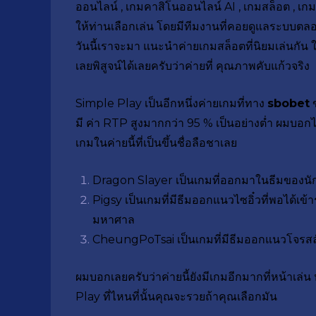
ออนไลน์ , เกมคาสิโนออนไลน์ AI , เกมสล็อต , เ
ให้ท่านเลือกเล่น โดยมีทีมงานที่คอยดูแลระบบตลอ
วันนี้เราจะมา แนะนำค่ายเกมสล็อตที่นิยมเล่นกัน 
เลยพิสูจน์ได้เลยครับว่าค่ายที่ คุณภาพคับแก้วจริง
Simple Play เป็นอีกหนึ่งค่ายเกมที่ทาง
sbobet
ข
มี ค่า RTP สูงมากกว่า 95 % เป็นอย่างต่ำ ผมบอกไ
เกมในค่ายนี้ที่เป็นขึ้นชื่อลือชาเลย
Dragon Slayer เป็นเกมที่ออกมาในธีมของนักรบ
Pigsy เป็นเกมที่มีธีมออกแนวไซอิ๋วที่พอได้เข้
มหาศาล
CheungPoTsai เป็นเกมที่มีธีมออกแนวโจรสลั
ผมบอกเลยครับว่าค่ายนี้ยังมีเกมอีกมากที่หน้าเล่
Play ที่ไหนที่นั้นคุณจะรวยถ้าคุณเลือกมัน