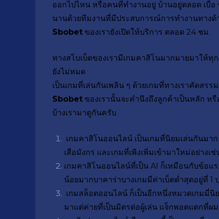
ออกไปไหน หรือคนที่ทำงานอยู่ บ้านอยู่ตลอด เบื่
นานด้วยทีมงานที่มีประสบการณ์การทำงานทางด้า
Sbobet
ของเรายังเปิดให้บริการ ตลอด 24 ชม.
ทาง
ส
โบ
เบ
็ต
ของเรามีเกมคาสิโนมากมายมาให้ทุก ๆ ท
ยังไม่หมด
เป็นเกมที่เล่นกันเพลิน ๆ ด้วยเกมที่ทางเราคัดสรร
Sbobet
ของเรานั้นจะคำนึงถึงลูกค้าเป็นหลัก หรือเ
บ้างเรามาดูกันครับ
เกมคาสิโนออนไลน์ เป็นเกมที่นิยมเล่นกันมาก 
เสือมังกร และเกมที่เพิงเพิ่มเข้ามาใหม่อย่างเช
เกมคาสิโนออนไลน์ที่เป็น AI ก็เหมือนกับข้อแร
น้อยมากบาคาร่าบางเกมมีค่า
เบ
็ต
ต่ำสุดอยู่ที่ 
เกมสล็อตออนไลน์ ก็เป็นอีกหนึ่งหมวดเกมมี
นิ
มาแต่ค่ายที่เป็นมิตรต่อผู้เล่น แจ็กพอตแตกที