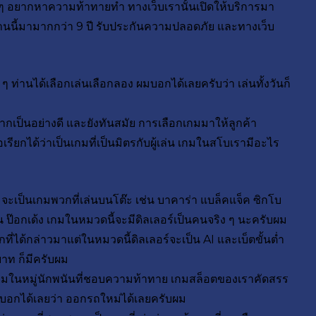
อ ๆ อยากหาความท้าทายทำ ทางเว็บเรานั้นเปิดให้บริการมา
นนี้มามากกว่า 9 ปี รับประกันความปลอดภัย และทางเว็บ
่านได้เลือกเล่นเลือกลอง ผมบอกได้เลยครับว่า เล่นทั้งวันก็
มากเป็นอย่างดี และยังทันสมัย การเลือกเกมมาให้ลูกค้า
รียกได้ว่าเป็นเกมที่เป็นมิตรกับผู้เล่น เกมใน
ส
โบเรามีอะไร
จะเป็นเกมพวกที่เล่นบนโต๊ะ เช่น บาคาร่า แบล็คแจ็ค ซิกโบ
่น ป๊อกเด้ง เกมในหมวดนี้จะมีด
ิล
เลอร์เป็นคนจริง ๆ นะครับผม
กที่ได้กล่าวมาแต่ในหมวดนี้
ดิล
เลอร์จะเป็น AI และ
เบ
็ต
ขั้นต่ำ
1 บาท ก็มีครับผม
ยมในหมู่นักพนันที่ชอบความท้าทาย เกมสล็อตของเราคัดสรร
่ผมบอกได้เลยว่า ออกรถใหม่ได้เลยครับผม