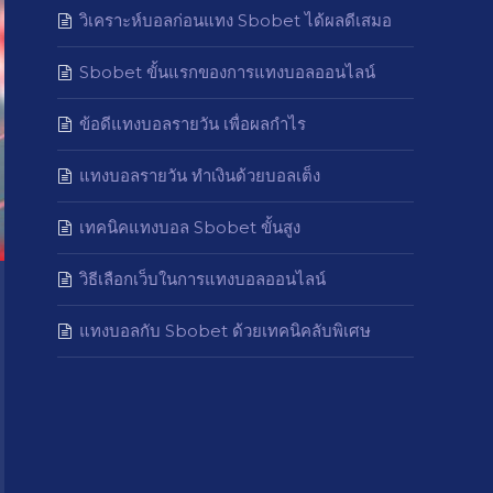
วิเคราะห์บอลก่อนแทง Sbobet ได้ผลดีเสมอ
Sbobet ขั้นแรกของการแทงบอลออนไลน์
ข้อดีแทงบอลรายวัน เพื่อผลกำไร
แทงบอลรายวัน ทำเงินด้วยบอลเต็ง
เทคนิคแทงบอล Sbobet ขั้นสูง
วิธีเลือกเว็บในการแทงบอลออนไลน์
แทงบอลกับ Sbobet ด้วยเทคนิคลับพิเศษ