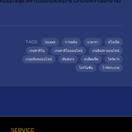
เยอะที่สุด เพราะเป็นเกมที่เล่นง่าย แล้วเกมที่เราเลือกมาลง
TAGS:
Sbobet
การพนัน
บาคาร่า
สโบเบ็ต
เกมคาสิโน
เกมคาสิโนออนไลน์
เกมยิงปลาออนไลน์
เกมสล็อตออนไลน์
เสือมังกร
แบล็คแจ็ค
โควิด 19
โปรโมชั่น
ไวรัสระบาด
SERVICE