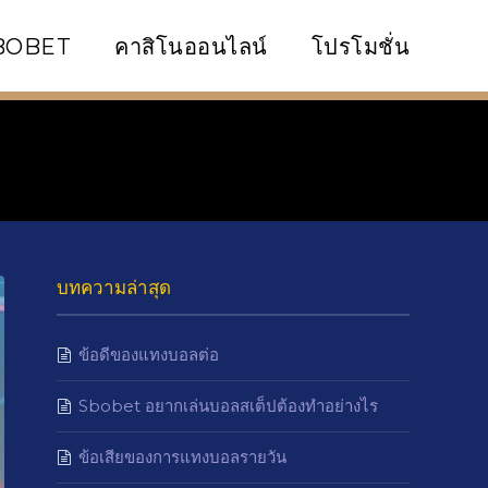
SBOBET
คาสิโนออนไลน์
โปรโมชั่น
บทความล่าสุด
ข้อดีของแทงบอลต่อ
Sbobet อยากเล่นบอลสเต็ปต้องทำอย่างไร
ข้อเสียของการแทงบอลรายวัน