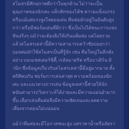
สโมสรมีศักยภาพดีกว่าในทุกด้าน ไม่ว่าจะเป็น
คุณภาพของนักเตะ แท็กติกของโค้ช ความแข็งแกร่ง
หรือแม้แต่แรงจูงใจตอนเล่น ทีมต่อมักอยู่ในอันดับสูง
กว่า หรือมีฟอร์มเล่นที่ดีกว่า ซึ่งเป็นไปได้ชนะการแข่ง
ขันจริงๆ แม้ว่าจะต้องยิงให้เกินแต้มต่อ แต่โดยรวม
แล้วสโมสรเหล่านี้มีความสามารถคว้าชัยบ่อยกว่า
บอลต่อมักใช้สโมสรเป็นที่รู้จัก เช่น ทีมใหญ่ในลีกดัง
อย่าง แมนเชสเตอร์ซิตี้, เรอัลมาดริด หรือบาเยิร์น มิ
วนิก ซึ่งข้อมูลเกี่ยวกับสโมสรเหล่านี้มีอยู่มากมาย ทั้ง
สถิติพบกัน ฟอร์มการเล่นล่าสุด ความพร้อมของนัก
เตะ และแนวทางการเล่น ข้อมูลเหล่านี้ช่วยให้นัก
พนันสามารถวิเคราะห์ได้ง่ายและมีความแม่นยำมาก
ขึ้น เลือกเล่นทีมต่อจึงมีความชัดเจนและลดความ
เสี่ยงจากตอนไม่แน่นอน
แม้ว่าทีมต่อจะมีโอกาสชนะสูง แต่ราคาน้ำหรืออัตรา