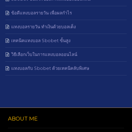
ข้อดีแทงบอลรายวัน เพื่อผลกำไร
แทงบอลรายวัน ทำเงินด้วยบอลเต็ง
เทคนิคแทงบอล Sbobet ขั้นสูง
วิธีเลือกเว็บในการแทงบอลออนไลน์
แทงบอลกับ Sbobet ด้วยเทคนิคลับพิเศษ
ABOUT ME