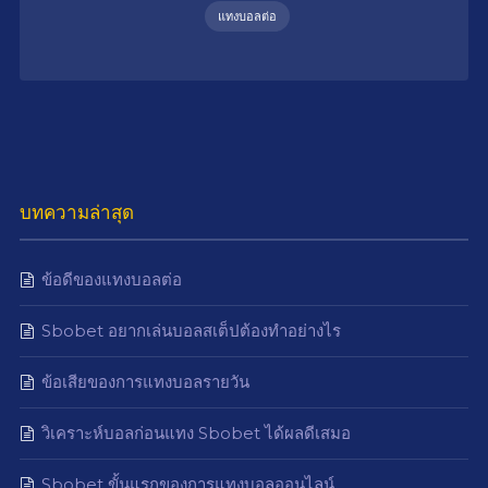
แทงบอลต่อ
บทความล่าสุด
ข้อดีของแทงบอลต่อ
Sbobet อยากเล่นบอลสเต็ปต้องทำอย่างไร
ข้อเสียของการแทงบอลรายวัน
วิเคราะห์บอลก่อนแทง Sbobet ได้ผลดีเสมอ
Sbobet ขั้นแรกของการแทงบอลออนไลน์