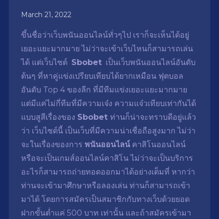
March 21, 2022
ขึ้นชื่อว่าเว็บพนันออนไลน์ทั่วๆไป เราก็จะเห็นได้อยู่
เยอะแยะมากมาย ไม่ว่าจะเข้าเว็บไหนก็สามารถเล่น
ได้ แต่เว็บไซต์
Sbobet
เป็นเว็บพนันออนไลน์อันดับ
ต้นๆ ที่หาคู่แข่งเปรียบเทียบได้ยากเหมือน ฟุตบอล
อันดับ Top 4 ของลีก ที่มีทีมแข่งเยอะแยะมากมาย
แต่มีแค่ไม่กี่ทีมที่มีความเจ๋ง ความแจ๋วเทียบเท่ากันได้
แบบสูสีเรื่องของ
Sbobet
ท่านก็น่าจะทราบดีอยู่แล้ว
ว่า เว็บไซต์นี้ เป็นเว็บที่มีความน่าเชื่อถือสูงมาก ไม่ว่า
จะในเรื่องของการ
พนันออนไลน์
คาสิโนออนไลน์
หรือจะเป็นเกมส์ออนไลน์คาสิโน ไม่ว่าจะเป็นบริการ
อะไรก็สามารถถ่ายทอดออกมาได้อย่างเต็มที่ หากว่า
ท่านจะเข้ามาศึกษาหรือลองเล่น ท่านก็สามารถเข้า
มาได้ โดยการสมัครเป็นสมาชิกกับทางเว็บด้วยยอด
ฝากขั้นต่ำแค่ 500 บาท เท่านั้น และถ้าสมัครเข้ามา