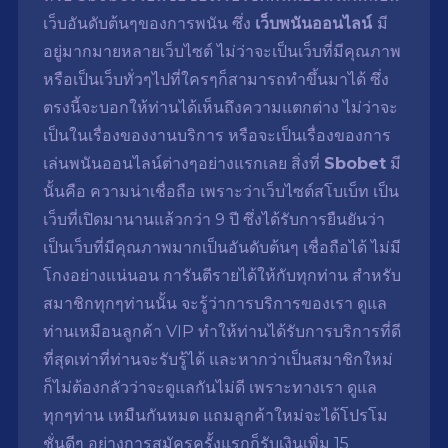
เว็บอันดับต้นๆของการพนัน ซึ่ง
เว็บพนันออนไลน์
มี
อยู่มากมายหลายเว็บไซต์ ไม่ว่าจะเป็นเว็บที่มีคุณภาพ
หรือเป็นเว็บทั่วๆไปที่ใครๆก็สามารถทำขึ้นมาได้ ซึ่ง
ตรงนี้จะบอกให้ท่านได้เห็นถึงความแตกต่าง ไม่ว่าจะ
เป็นในเรื่องของงานบริการ หรือจะเป็นเรื่องของการ
เล่นพนันออนไลน์ต่างๆอย่างแรกเลย สิ่งที่
Sbobet
มี
นั้นคือ ความน่าเชื่อถือ เพราะว่าเว็บไซต์สโบเบ็ท เป็น
เว็บที่เปิดมานานแล้วกว่า 9 ปี ซึ่งได้รับการยืนยันว่า
เป็นเว็บที่มีคุณภาพมากเป็นอันดับต้นๆ เชื่อถือได้ ไม่มี
โกงอย่างแน่นอน การันตีรายได้ให้กับทุกท่าน สำหรับ
สมาชิกทุกๆท่านนั้น จะรู้ว่าการบริการของเรา ดูแล
ท่านเหมือนลูกค้า VIP ทำให้ท่านได้รับการบริการที่ดี
ที่สุดเท่าที่ท่านจะรับรู้ได้ และหากว่าเป็นสมาชิกใหม่
ก็ไม่ต้องกลัวว่าจะดูแลกันไม่ดี เพราะทางเรา ดูแล
ทุกๆท่าน เหมืนกันหมด แถมลูกค้าใหม่จะได้โปรโม
ชั่นดีๆ อย่างการสมัครครั้งแรกก็รับเงินเพิ่ม 15