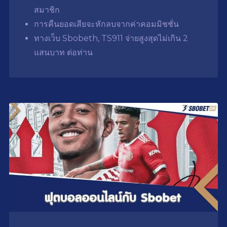
สมาชิก
การคืนยอดเสียจะหักลบจากค่าคอมมิชชั่น
ทางเว็บ Sbobeth, TS911 จ่ายสูงสุดไม่เกิน 2
แสนบาท ต่อท่าน