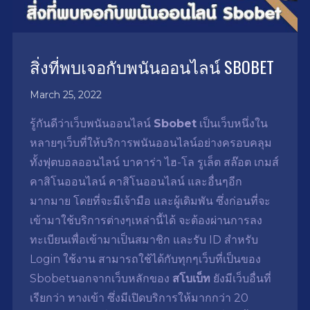
สิ่งที่พบเจอกับพนันออนไลน์ SBOBET
March 25, 2022
รู้กันดีว่าเว็บพนันออนไลน์
Sbobet
เป็นเว็บหนึ่งใน
หลายๆเว็บที่ให้บริการพนันออนไลน์อย่างครอบคลุม
ทั้งฟุตบอลออนไลน์ บาคาร่า ไฮ-โล รูเล็ต สล๊อต เกมส์
คาสิโนออนไลน์ คาสิโนออนไลน์ และอื่นๆอีก
มากมาย โดยที่จะมีเจ้ามือ และผู้เดิมพัน ซึ่งก่อนที่จะ
เข้ามาใช้บริการต่างๆเหล่านี้ได้ จะต้องผ่านการลง
ทะเบียนเพื่อเข้ามาเป็นสมาชิก และรับ ID สำหรับ
Login ใช้งาน สามารถใช้ได้กับทุกๆเว็บที่เป็นของ
Sbobetนอกจากเว็บหลักของ
สโบเบ็ท
ยังมีเว็บอื่นที่
เรียกว่า ทางเข้า ซึ่งมีเปิดบริการให้มากกว่า 20