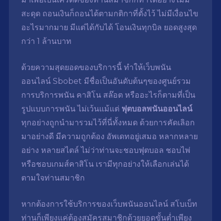
สะดุด ถอนเงินก็ถอนได้ตามกติกาที่ตั้งไว้ ไม่มีเงื่อนไข
อะไรมากมาย มีแต่ได้กับได้ โอนเงินทุกบิล ยอดสูงสุด
กว่า 1 ล้านบาท
ด้วยความสุดยอดของบริการนี้ ทำให้เว็บพนัน
ออนไลน์ Sbobet มีชื่อเป็นอันดับต้นๆของศูนย์รวม
การบริการพนัน คาสิโน สล๊อต หรืออะไรก็ตามที่เป็น
รูปแบบการพนัน ไม่เว้นแม้แต่
ฟุตบอลพนันออนไลน์
ทุกอย่างถูกนำมารวมไว้ที่นี่ทั้งหมด ด้วยการคัดเลิอก
มาอย่างดี มีความถูกต้อง อัพเดทอยู่เสมอ หลากหลาย
อย่าง หลายสไตล์ ไม่ว่าท่านจะชอบฟุตบอล ชอบไพ่
หรือชอบเกมส์คาสิโน เรามีทุกอย่างให้เลือกเล่นได้
ตามใจท่านสมาชิก
หากต้องการใช้บริการของเว็บพนันออนไลน์ สโบเบ็ท
ท่านก็เพียงแค่ต้องสมัครสมาชิกด้วยยอดขั้นต่ำเพียง