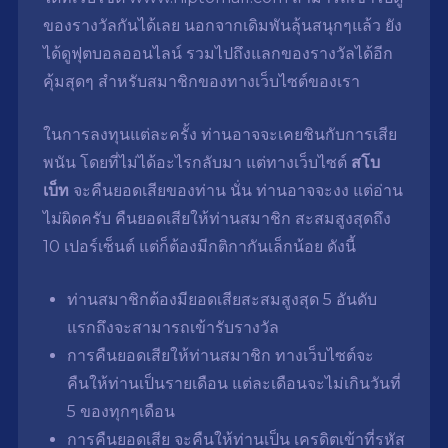
ของรางวัลกันได้เลย นอกจากเดิมพันลุ้นสนุกๆแล้ว ยัง
ได้ดูฟุตบอลออนไลน์ รวมไปถึงแลกของรางวัลได้อีก
คุ้มสุดๆ สำหรับสมาชิกของทางเว็บไซต์ของเรา
ในการลงทุนแต่ละครั้ง ท่านอาจจะเคยชินกับการเสีย
พนัน โดยที่ไม่ได้อะไรกลับมา แต่ทางเว็บไซต์
สโบ
เบ็ท
จะคืนยอดเสียของท่าน นั่น ท่านอาจจะงง แต่อ่าน
ไม่ผิดครับ คืนยอดเสียให้ท่านสมาชิก สะสมสูงสุดถึง
10 เปอร์เซ็นต์ แต่ก็ต้องมีกติกากันเล็กน้อย ดังนี้
ท่านสมาชิกต้องมียอดเสียสะสมสูงสุด 5 อันดับ
แรกถึงจะสามารถเข้ารับรางวัล
การคืนยอดเสียให้ท่านสมาชิก ทางเว็บไซต์จะ
คืนให้ท่านเป็นรายเดือน แต่ละเดือนจะไม่เกินวันที่
5 ของทุกๆเดือน
การคืนยอดเสีย จะคืนให้ท่านเป็น เครดิตเข้าที่รหัส