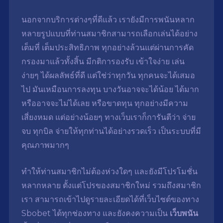
นอกจากบริการต่างๆที่ดีแล้ว เรายังมีการพนันหลาก
หลายรูปแบบที่ท่านสมาชิกสามารถเลือกเล่นได้อย่าง
เต็มที่ เต็มประสิทธิภาพ ทุกอย่างล้วนแต่ผ่านการคัด
กรองมาแล้วทั้งสิ้น มีกติการองรับ เข้าใจง่าย เล่น
ง่ายๆ ได้ผลลัพธ์ที่ดี แต่ใช่ว่าทุกวัน ทุกคนจะได้เสมอ
ไป มันเหมือนการลงทุน บางวันอาจจะได้น้อย ได้มาก
หรืออาจจะไม่ได้เลย หรือขาดทุน ทุกอย่างมีความ
เสี่ยงหมด แต่อย่างน้อยๆ ทางเว็บเราก็การันตีว่า จ่าย
จบ ทุกบิล จ่ายให้ทุกท่านได้อย่างรวดเร็ว เป็นระบบที่มี
คุณภาพมากๆ
ทำให้ท่านสมาชิกไม่ต้องห่วงใดๆ และยังมีโปรโมชั่น
หลากหลาย ตั้งแต่โปรของสมาชิกใหม่ รวมถึงสมาชิก
เรา สามารถเข้าไปดูรายละเอียดได้ที่เว็บไซต์ของทาง
Sbobet ได้ทุกช่องทาง และยังคงความเป็น
เว็บพนัน