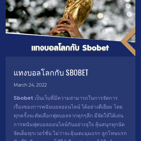
แทงบอลโลกกับ SBOBET
March 24, 2022
Sbobet
เป็นเว็บที่มีความสามารถในการจัดการ
เรื่องของการพนันบอลออนไลน์ ได้อย่างดีเยี่ยม โดย
ทุกครั้งจะคัดเลือกฟุตบอลจากทุกๆลีก มีจัดให้ได้เล่น
การพนันฟุตบอลออนไลน์กันอย่างจุใจ ลุ้นสนุกทุกนัด
จัดเต็มทุกเวอร์ชั่น ไม่ว่าจะลุ้นเตะมุมแรก ลูกโทษแรก