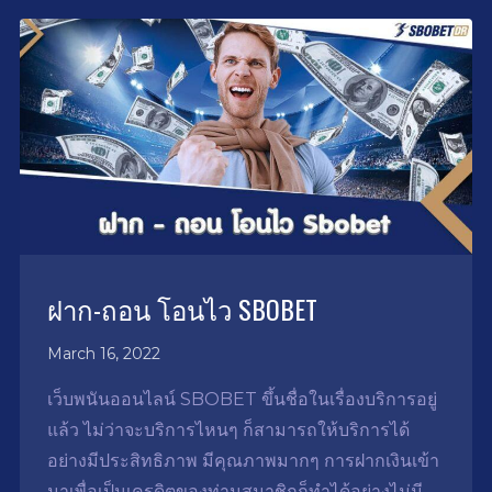
ฝาก-ถอน โอนไว SBOBET
March 16, 2022
เว็บพนันออนไลน์ SBOBET ขึ้นชื่อในเรื่องบริการอยู่
แล้ว ไม่ว่าจะบริการไหนๆ ก็สามารถให้บริการได้
อย่างมีประสิทธิภาพ มีคุณภาพมากๆ การฝากเงินเข้า
มาเพื่อเป็นเครดิตของท่านสมาชิกก็ทำได้อย่างไม่มี