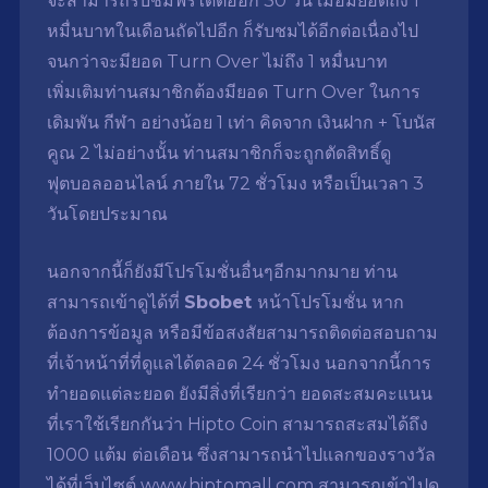
จะสามารถรับชมฟรีได้ต่ออีก 30 วัน เมื่อมียอดถึง 1
หมื่นบาทในเดือนถัดไปอีก ก็รับชมได้อีกต่อเนื่องไป
จนกว่าจะมียอด Turn Over ไม่ถึง 1 หมื่นบาท
เพิ่มเติมท่านสมาชิกต้องมียอด Turn Over ในการ
เดิมพัน กีฬา อย่างน้อย 1 เท่า คิดจาก เงินฝาก + โบนัส
คูณ 2 ไม่อย่างนั้น ท่านสมาชิกก็จะถูกตัดสิทธิ์ดู
ฟุตบอลออนไลน์ ภายใน 72 ชั่วโมง หรือเป็นเวลา 3
วันโดยประมาณ
นอกจากนี้ก็ยังมีโปรโมชั่นอื่นๆอีกมากมาย ท่าน
สามารถเข้าดูได้ที่
Sbobet
หน้าโปรโมชั่น หาก
ต้องการข้อมูล หรือมีข้อสงสัยสามารถติดต่อสอบถาม
ที่เจ้าหน้าที่ที่ดูแลได้ตลอด 24 ชั่วโมง นอกจากนี้การ
ทำยอดแต่ละยอด ยังมีสิ่งที่เรียกว่า ยอดสะสมคะแนน
ที่เราใช้เรียกกันว่า Hipto Coin สามารถสะสมได้ถึง
1000 แต้ม ต่อเดือน ซึ่งสามารถนำไปแลกของรางวัล
ได้ที่เว็บไซต์ www.hiptomall.com สามารถเข้าไปดู