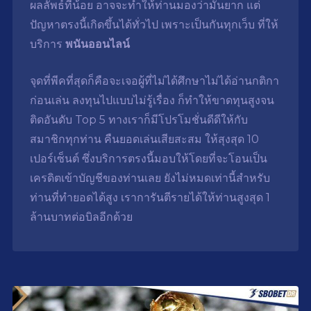
ผลลัพธ์ที่น้อย อาจจะทำให้ท่านมองว่ามันยาก แต่
ปัญหาตรงนี้เกิดขึ้นได้ทั่วไป เพราะเป็นกันทุกเว็บ ที่ให้
บริการ
พนันออนไลน์
จุดที่พีคที่สุดก็คือจะเจอผู้ที่ไม่ได้ศึกษาไม่ได้อ่านกติกา
ก่อนเล่น ลงทุนไปแบบไม่รู้เรื่อง ก็ทำให้ขาดทุนสูงจน
ติดอันดับ Top 5 ทางเราก็มีโปรโมชั่นดีดีให้กับ
สมาชิกทุกท่าน คืนยอดเล่นเสียสะสม ให้สุงสุด 10
เปอร์เซ็นต์ ซึ่งบริการตรงนี้มอบให้โดยที่จะโอนเป็น
เครดิตเข้าบัญชีของท่านเลย ยังไม่หมดเท่านี้สำหรับ
ท่านที่ทำยอดได้สูง เราการันตีรายได้ให้ท่านสูงสุด 1
ล้านบาทต่อบิลอีกด้วย