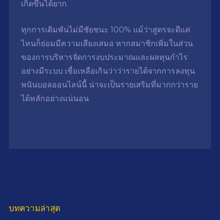
เกิดขึ้นได้ยาก
ทุกการเดิมพันไม่มีชัยชนะ 100% แม้ว่าสูตรจะดีแค่
ไหนก็ย่อมมีความเสียงเสมอ หากสมาชิกเพิ่มในส่วน
ของการบริหารจัดการงบประมาณและผลทุนกำไร
อย่างมีระบบ เชื่อเหลือเกินว่าว่ารายได้จากการลงทุน
พนันบอลออนไลน์นี้ น่าจะเป็นรายเสริมที่มากกว่าราย
ได้หลักอย่างแน่นอน
บทความล่าสุด