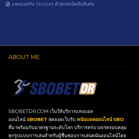
แทงบอลกับ Sbobet ด้วยเทคนิคลับพิเศษ
ABOUT ME
SBOBETDR.COM เว็บให้บริการแทงบอล
ออนไลน์
SBOBET
สุดยอดเว็บรับ
พนันบอลออนไลน์ SBO
ที่มาพร้อมกับมาตรฐานระดับโลก บริการครบวงจรครอบคลุม
ทุกรูปแบบการเล่นสำหรับผู้ชื่นชอบการเล่นพนันออนไลน์โดย