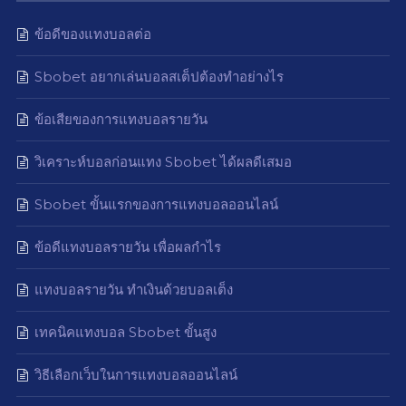
ข้อดีของแทงบอลต่อ
Sbobet อยากเล่นบอลสเต็ปต้องทำอย่างไร
ข้อเสียของการแทงบอลรายวัน
วิเคราะห์บอลก่อนแทง Sbobet ได้ผลดีเสมอ
Sbobet ขั้นแรกของการแทงบอลออนไลน์
ข้อดีแทงบอลรายวัน เพื่อผลกำไร
แทงบอลรายวัน ทำเงินด้วยบอลเต็ง
เทคนิคแทงบอล Sbobet ขั้นสูง
วิธีเลือกเว็บในการแทงบอลออนไลน์