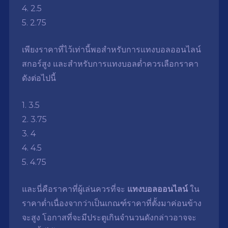
4. 2.5
5. 2.75
เพียงราคาที่ไว้เท่านี้พอสำหรับการแทงบอลออนไลน์
สกอร์สูง และสำหรับการแทงบอลต่ำควรเลือกราคา
ดังต่อไปนี้
1. 3.5
2. 3.75
3. 4
4. 4.5
5. 4.75
และนี่คือราคาที่ผู้เล่นควรที่จะ
แทงบอลออนไลน์
ใน
ราคาต่ำเนื่องจากว่าเป็นเกณฑ์ราคาที่ตั้งมาค่อนข้าง
จะสูง โอกาสที่จะมีประตูเกินจำนวนดังกล่าวอาจจะ