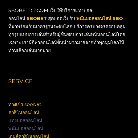
SBOBETDR.COM เว็บให้บริการแทงบอล
ออนไลน์
SBOBET
สุดยอดเว็บรับ
พนันบอลออนไลน์ SBO
ที่มาพร้อมกับมาตรฐานระดับโลก บริการครบวงจรครอบคลุม
ทุกรูปแบบการเล่นสำหรับผู้ชื่นชอบการเล่นพนันออนไลน์โดย
เฉพาะ เรามีกีฬาออนไลน์ชั้นนำมากมายจากทั่วทุกมุมโลกให้
ท่านเลือกเล่นมากมาย
SERVICE
ทางเข้า sbobet
คาสิโนออนไลน์
แทงบอลออนไลน์
พนันบอลออนไลน์
เกมส์คาสิโนออนไลน์