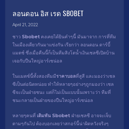
ลอนดอน อิส เรด SBOBET
April 21, 2022
ชาว
Sbobet
คงเคยได้ยินคำๆนี้ มันมาจาก การที่ทีม
ในเมืองเดียวกันมาแข่งกัน เรียกว่า ลอนดอน ดาร์บี้
แมตช์ ซึ่งเมื่อคืนนี้ก็เป็นทีมสิงโตน้ำเงินเชลซีเปิดบ้าน
เจอกับปืนใหญ่อาร์เซน่อล
ในแมตช์นี้ทั้งสองทีมมี
ราคาบอล
ที่สูสี และมองว่าเชล
ซีเป็นต่อนิดหน่อย ทำให้หลายๆอย่างๆถูกมองว่า เชล
ซีจะเป็นฝ่ายชนะ แต่ก็ไม่เป็นแบบนั้นเพราะว่า ทีมที่
ชนะกลายเป็นฝ่ายของปืนใหญ่อาร์เซน่อล
หลายๆคนที่
เดิมพัน Sbobet
ฝ่ายเชลซี อาจจะเจ็บ
ตามๆกันไป ต้องบอกเลยว่าสกอร์นี้น่าผิดหวังจริงๆ