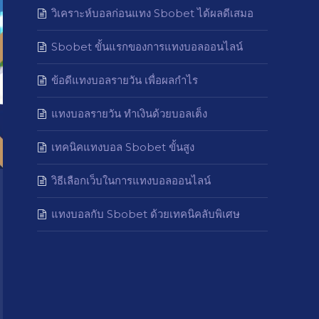
วิเคราะห์บอลก่อนแทง Sbobet ได้ผลดีเสมอ
Sbobet ขั้นแรกของการแทงบอลออนไลน์
ข้อดีแทงบอลรายวัน เพื่อผลกำไร
แทงบอลรายวัน ทำเงินด้วยบอลเต็ง
เทคนิคแทงบอล Sbobet ขั้นสูง
วิธีเลือกเว็บในการแทงบอลออนไลน์
แทงบอลกับ Sbobet ด้วยเทคนิคลับพิเศษ