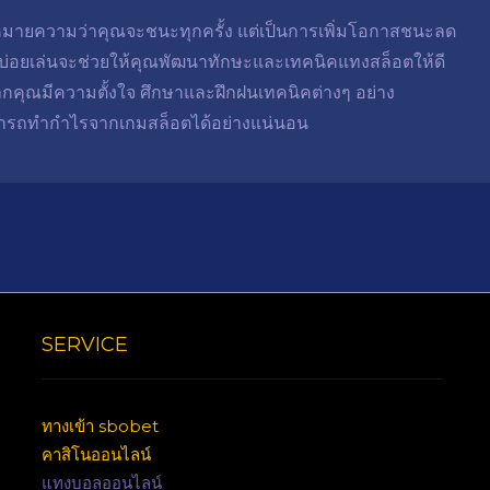
มายความว่าคุณจะชนะทุกครั้ง แต่เป็นการเพิ่มโอกาสชนะลด
่เล่นบ่อยเล่นจะช่วยให้คุณพัฒนาทักษะและเทคนิคแทงสล็อตให้ดี
ก หากคุณมีความตั้งใจ ศึกษาและฝึกฝนเทคนิคต่างๆ อย่าง
มารถทำกำไรจากเกมสล็อตได้อย่างแน่นอน
SERVICE
ทางเข้า sbobet
คาสิโนออนไลน์
แทงบอลออนไลน์