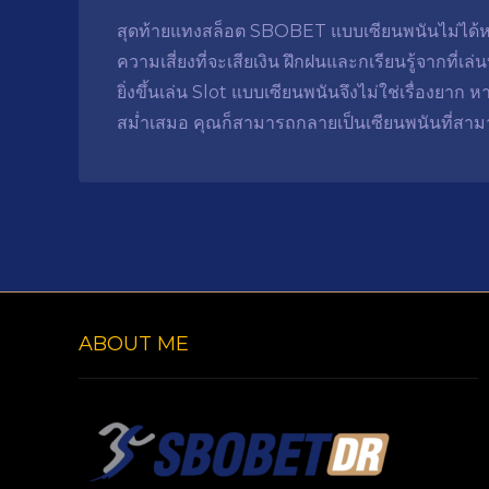
สุดท้ายแทงสล็อต SBOBET แบบเซียนพนันไม่ได้ห
ความเสี่ยงที่จะเสียเงิน ฝึกฝนและกเรียนรู้จากที
ยิ่งขึ้นเล่น Slot แบบเซียนพนันจึงไม่ใช่เรื่องยา
สม่ำเสมอ คุณก็สามารถกลายเป็นเซียนพนันที่สา
ABOUT ME