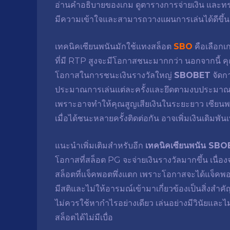
อ่านคำอธิบายของเกม ดูตารางการจ่ายเงิน และทร
มีความเข้าใจและสามารถวางแผนการเล่นได้ดีขึ้น
เทคนิคเซียนพนันมักใช้แทงสล็อต
SBO
คือเลือกเก
ที่มี RTP สูงจะมีโอกาสชนะมากกว่า นอกจากนี้ คุณ
โอกาสในการชนะเงินรางวัลใหญ่
SBOBET
จัดก
ประมาณการเล่นแต่ละครั้งและยึดตามงบประมาณนั้นอ
เพราะอาจทำให้คุณสูญเสียเงินในระยะยาว เซียนพน
เมื่อได้ชนะหลายครั้งติดต่อกัน อาจเพิ่มเงินเดิมพัน
แนะนำเพิ่มเติมสำหรับอีก
เทคนิคเซียนพนัน SB
โอกาสที่สล็อต PG จะจ่ายเงินรางวัลมากขึ้น เนื่อ
สล็อตที่แจ็คพอตพึ่งแตก เพราะโอกาสจะได้แจ็คพอ
มีสติและไม่ให้อารมณ์เข้ามาเกี่ยวข้องเป็นสิ่งสำค
ไม่ควรใช้หากำไรอย่างเดียว เล่นอย่างมีวินัยแล
สล็อตได้ไม่มีเบื่อ