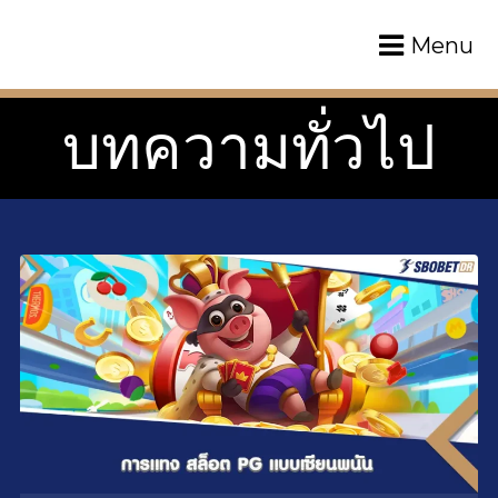
Menu
บทความทั่วไป