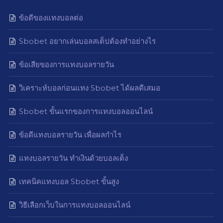
ข้อดีของแทงบอลต่อ
Sbobet อยากเล่นบอลสเต็ปต้องทำอย่างไร
ข้อเสียของการแทงบอลรายวัน
วิเคราะห์บอลก่อนแทง Sbobet ได้ผลดีเสมอ
Sbobet ขั้นแรกของการแทงบอลออนไลน์
ข้อดีแทงบอลรายวัน เพื่อผลกำไร
แทงบอลรายวัน ทำเงินด้วยบอลเต็ง
เทคนิคแทงบอล Sbobet ขั้นสูง
วิธีเลือกเว็บในการแทงบอลออนไลน์