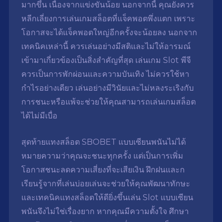
มากขึ้น เนื่องจากแข่งขันน้อย นอกจากนี้ คุณยังควร
หลีกเลี่ยงการเล่นเกมสล็อตที่แจ็คพอตพึ่งแตก เพราะ
โอกาสจะได้แจ็คพอตใหญ่อีกครั้งจะน้อยลง นอกจาก
เทคนิคเหล่านี้ ควรเล่นอย่างมีสติและไม่ให้อารมณ์
เข้ามาเกี่ยวข้องเป็นสิ่งสำคัญที่สุด เล่นเกม Slot พีจี
ควรเป็นการพักผ่อนและความบันเทิง ไม่ควรใช้หา
กำไรอย่างเดียว เล่นอย่างมีวินัยและไม่หลงระเริงกับ
การชนะหรือแพ้จะช่วยให้คุณสามารถเล่นเกมสล็อต
ได้ไม่มีเบื่อ
สุดท้ายแทงสล็อต SBOBET แบบเซียนพนันไม่ได้
หมายความว่าคุณจะชนะทุกครั้ง แต่เป็นการเพิ่ม
โอกาสชนะลดความเสี่ยงที่จะเสียเงิน ฝึกฝนและก
เรียนรู้จากที่เล่นบ่อยเล่นจะช่วยให้คุณพัฒนาทักษะ
และเทคนิคแทงสล็อตให้ดียิ่งขึ้นเล่น Slot แบบเซียน
พนันจึงไม่ใช่เรื่องยาก หากคุณมีความตั้งใจ ศึกษา