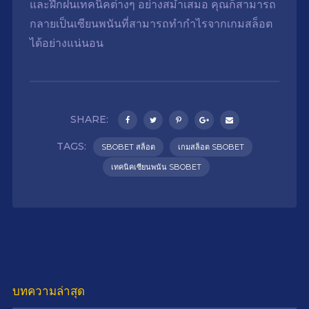
และฝึกฝนเทคนิคต่างๆ อย่างสม่ำเสมอ คุณก็สามารถ
กลายเป็นเซียนพนันที่สามารถทำกำไรจากเกมสล็อต
ได้อย่างแน่นอน
SHARE:
TAGS:
SBOBET สล็อต
เกมสล็อต SBOBET
เทคนิคเซียนพนัน SBOBET
บทความล่าสุด