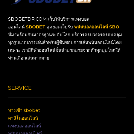
SBOBETDR.COM เว็บให้บริการแทงบอล
ออนไลน์
SBOBET
สุดยอดเว็บรับ
พนันบอลออนไลน์ SBO
ที่มาพร้อมกับมาตรฐานระดับโลก บริการครบวงจรครอบคลุม
ทุกรูปแบบการเล่นสำหรับผู้ชื่นชอบการเล่นพนันออนไลน์โดย
เฉพาะ เรามีกีฬาออนไลน์ชั้นนำมากมายจากทั่วทุกมุมโลกให้
ท่านเลือกเล่นมากมาย
SERVICE
ทางเข้า sbobet
คาสิโนออนไลน์
แทงบอลออนไลน์
พนันบอลออนไลน์