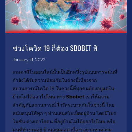
ช่วงโควิด 19 ก็ต้อง SBOBET สิ
January 11, 2022
เกมคาสิโนออนไลน์นั้นเป็นอีกหนึ่งรูปแบบการพนันที่
กำลังได้รับความนิยมกันในช่วงนี้เนื่องจาก
สถานการณ์โควิด 19 ในช่วงนี้ที่ทุกคนต้องอยู่แต่ใน
บ้านไม่ได้ออกไปไหน ทาง
Sbobet
เราให้ความ
สำคัญกับสถานการณ์ ไวรัสระบาดกันในช่วงนี้ โดย
สนับสนุนให้ทุก ๆ ท่านเล่น
ส
โบ
เบ
็ต
อยู่บ้าน โดยมีโปร
โมชั่น ต่างเอาใจคน ที่อยู่บ้านไม่ได้ออกไปไหน หรือ
คนที่ทำงานอยู่ บ้านอยู่ตลอด เบื่อ ๆ อยากหาความ