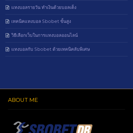
แทงบอลรายวัน ทำเงินด้วยบอลเต็ง
เทคนิคแทงบอล Sbobet ขั้นสูง
วิธีเลือกเว็บในการแทงบอลออนไลน์
แทงบอลกับ Sbobet ด้วยเทคนิคลับพิเศษ
ABOUT ME