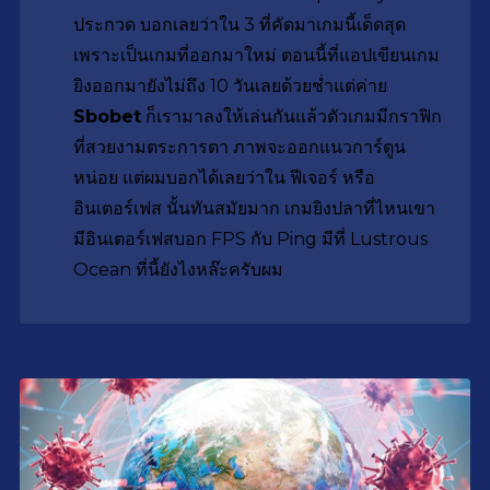
ประกวด บอกเลยว่าใน 3 ที่คัดมาเกมนี้เด็ดสุด
เพราะเป็นเกมที่ออกมาใหม่ ตอนนี้ที่แอปเขียนเกม
ยิงออกมายังไม่ถึง 10 วันเลยด้วยช่ำแต่ค่าย
Sbobet
ก็เรามาลงให้เล่นกันแล้วตัวเกมมีกราฟิก
ที่สวยงามตระการตา ภาพจะออกแนวการ์ตูน
หน่อย แต่ผมบอกได้เลยว่าใน ฟีเจอร์ หรือ
อินเตอร์เฟส นั้นทันสมัยมาก เกมยิงปลาที่ไหนเขา
มีอินเตอร์เฟสบอก FPS กับ Ping มีที่ Lustrous
Ocean ที่นี้ยังไงหล๊ะครับผม