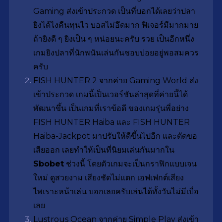
Gaming ส่งเข้าประกวด เป็นที่บอกได้เลยว่าปลา
ยิงได้ไงคืนทุนไว บอสไม่อึดมาก ฟิเจอร์มีมากมาย
ถ้ายิงดี ๆ ยิงเป็น ๆ หน่อยนะครับ รวย เป็นอีกหนึ่ง
เกมยิงปลาที่นักพนันเล่นกันชอบบ่อยอยู่พอสมควร
ครับ
FISH HUNTER 2 จากค่าย Gaming World ส่ง
เข้าประกวด เกมนี้เป็นเวอร์ชันล่าสุดที่ค่ายนี้ได้
พัฒนาขึ้น เป็นเกมที่เราข้อดี ของเกมรุ่นพี่อย่าง
FISH HUNTER Haiba และ FISH HUNTER
Haiba-Jackpot มาปรับให้ดีขึ้นไปอีก และตัดขอ
เสียออก เลยทำให้เป็นที่นิยมเล่นกันมากใน
Sbobet
ช่วงนี้ โดยตัวเกมจะเป็นกราฟิกแบบเจน
ใหม่ ดูสวยงาม เสียงชัดไม่แตก เอฟเฟกต์เสียง
ไพเราะหน้าเล่น บอกเลยครับเล่นได้ทั้งวันไม่มีเบื่อ
เลย
Lustrous Ocean จากค่าย Simple Play ส่งเข้า