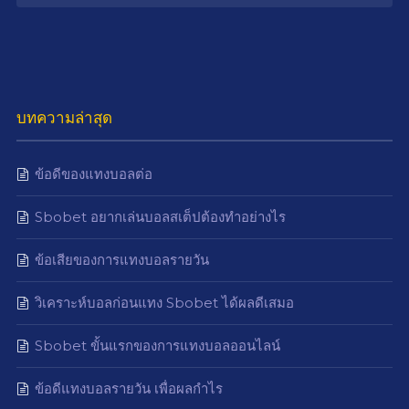
บทความล่าสุด
ข้อดีของแทงบอลต่อ
Sbobet อยากเล่นบอลสเต็ปต้องทำอย่างไร
ข้อเสียของการแทงบอลรายวัน
วิเคราะห์บอลก่อนแทง Sbobet ได้ผลดีเสมอ
Sbobet ขั้นแรกของการแทงบอลออนไลน์
ข้อดีแทงบอลรายวัน เพื่อผลกำไร