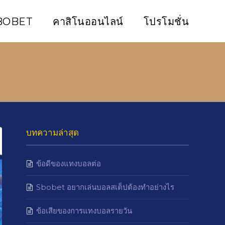
SBOBET
คาสิโนออนไลน์
โปรโมชั่น
บทความล่าสุด
ข้อดีของแทงบอลต่อ
Sbobet อยากเล่นบอลสเต็ปต้องทำอย่างไร
ข้อเสียของการแทงบอลรายวัน