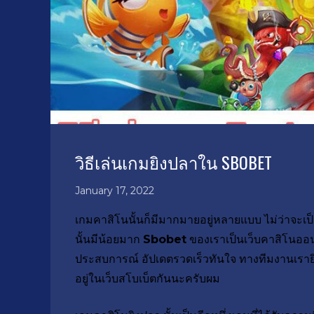
วิธีเล่นเกมยิงปลาใน SBOBET
January 17, 2022
เกมคาสิโนนั้นก็มีมากมายอยู่หลายแบบ ไม่ว่าจะเป็น
นั้นมีน้อยมาก
Sbobet
ของเราเป็นเว็บคาสิโนออน
ประสบการณ์ อัปเดตรวดเร็วทันใจ ทางทีมงานเรายิน
อยู่ในเว็บสโบเบ็ตกันนะครับผม