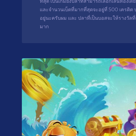
ที่สุด เป็นเกมยิงปลาที่สามารถเลือกเล่นห้องเดียว
และจำนวนเบ็ตที่มากที่สุดจะอยู่ที่ 500 เครด
อยู่นะครับผม และ ปลาที่เป็นบอสจะให้รางวัลที
มาก