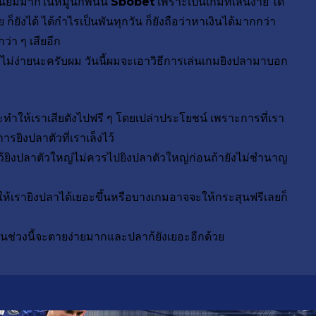
ามนิยมมากในหมู่นักพนัน
Sbobet
เพราะเป็นเกมที่เล่นง่าย ได้
็ยังได้ ได้กำไรเป็นพันทุกวัน ก็ยังถือว่าหาเงินได้มากกว่า
ว่า ๆ เสียอีก
ก็ไม่ง่ายนะครับผม วันนี้ผมจะเอาวิธีการเล่นเกมยิงปลามาบอก
ะทำให้เราเสียตังไปฟรี ๆ โดยเปล่าประโยชน์ เพราะการที่เรา
รยิงปลาตัวที่เราเล็งไว้
ไว้ยิงปลาตัวใหญ่ไม่ควรไปยิงปลาตัวใหญ่ก่อนถ้ายังไม่ชำนาญ
ำให้เรายิงปลาได้เยอะขึ้นหรือบางเกมอาจจะให้กระสุนฟรีเลยก็
ในช่วงนี้จะตายง่ายมากและปลาก้ยังเยอะอีกด้วย