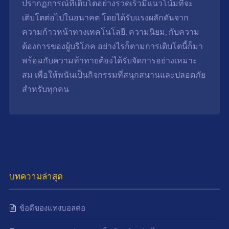
ปรากฏการณ์ที่เติบโตอย่างรวดเร็วมีแนวโน้มที่จะ
เติบโตต่อไปในอนาคต โดยได้รับแรงผลักดันจาก
ความก้าวหน้าทางเทคโนโลยี, ความนิยม, กับความ
ต้องการของผู้บริโภค อย่างไรก็ตามการเติบโตนี้ก็มา
พร้อมกับความท้าทายต้องได้รับจัดการอย่างเหมาะ
สม เพื่อให้พนันเป็นกิจกรรมที่สนุกสนานและปลอดภัย
สำหรับทุกคน
บทความล่าสุด
ข้อดีของแทงบอลต่อ