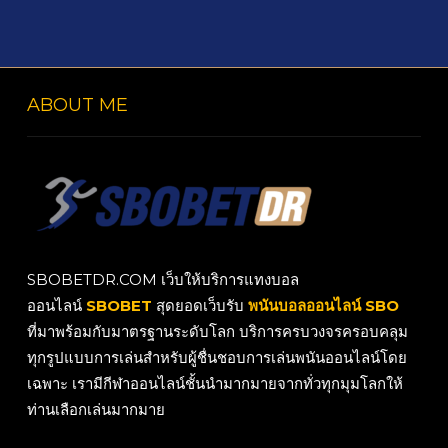
ABOUT ME
SBOBETDR.COM เว็บให้บริการแทงบอล
ออนไลน์
SBOBET
สุดยอดเว็บรับ
พนันบอลออนไลน์ SBO
ที่มาพร้อมกับมาตรฐานระดับโลก บริการครบวงจรครอบคลุม
ทุกรูปแบบการเล่นสำหรับผู้ชื่นชอบการเล่นพนันออนไลน์โดย
เฉพาะ เรามีกีฬาออนไลน์ชั้นนำมากมายจากทั่วทุกมุมโลกให้
ท่านเลือกเล่นมากมาย