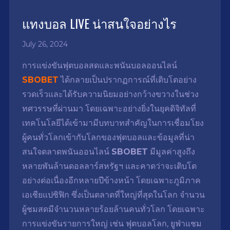
แทงบอล LIVE น่าสนใจอย่างไร
July 26, 2024
การแข่งขันฟุตบอลสดและพนันบอลออนไลน์
SBOBET
ได้กลายเป็นปรากฏการณ์ที่เติบโตอย่าง
รวดเร็วและได้รับความนิยมอย่างกว้างขวางในช่วง
ทศวรรษที่ผ่านมา โดยเฉพาะอย่างยิ่งในยุคดิจิทัลที่
เทคโนโลยีได้เข้ามามีบทบาทสำคัญในการเชื่อมโยง
ผู้คนทั่วโลกเข้ากับโลกของฟุตบอลและข้อมูลที่น่า
สนใจตลาดพนันออนไลน์
SBOBET
มีมูลค่าสูงถึง
หลายพันล้านดอลลาร์สหรัฐฯ และคาดว่าจะเติบโต
อย่างต่อเนื่องอีกหลายปีข้างหน้า โดยเฉพาะภูมิภาค
เอเชียแปซิฟิก ซึ่งเป็นตลาดที่ใหญ่ที่สุดในโลก จำนวน
ผู้ชมสดมีจำนวนหลายร้อยล้านคนทั่วโลก โดยเฉพาะ
การแข่งขันรายการใหญ่ เช่น ฟุตบอลโลก, ยูฟ่าแชม