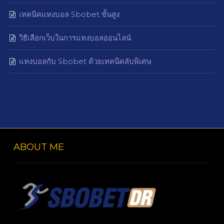
เทคนิคแทงบอล Sbobet ขั้นสูง
วิธีเลือกเว็บในการแทงบอลออนไลน์
แทงบอลกับ Sbobet ด้วยเทคนิคลับพิเศษ
ABOUT ME