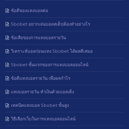
ข้อดีของแทงบอลต่อ
Sbobet อยากเล่นบอลสเต็ปต้องทำอย่างไร
ข้อเสียของการแทงบอลรายวัน
วิเคราะห์บอลก่อนแทง Sbobet ได้ผลดีเสมอ
Sbobet ขั้นแรกของการแทงบอลออนไลน์
ข้อดีแทงบอลรายวัน เพื่อผลกำไร
แทงบอลรายวัน ทำเงินด้วยบอลเต็ง
เทคนิคแทงบอล Sbobet ขั้นสูง
วิธีเลือกเว็บในการแทงบอลออนไลน์