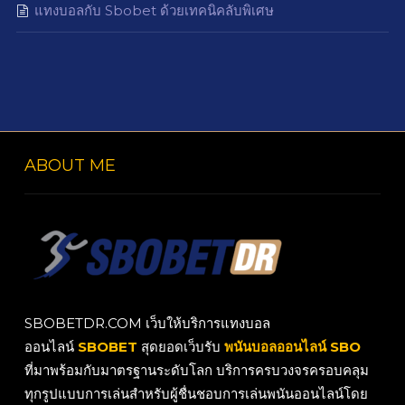
แทงบอลกับ Sbobet ด้วยเทคนิคลับพิเศษ
ABOUT ME
SBOBETDR.COM เว็บให้บริการแทงบอล
ออนไลน์
SBOBET
สุดยอดเว็บรับ
พนันบอลออนไลน์ SBO
ที่มาพร้อมกับมาตรฐานระดับโลก บริการครบวงจรครอบคลุม
ทุกรูปแบบการเล่นสำหรับผู้ชื่นชอบการเล่นพนันออนไลน์โดย