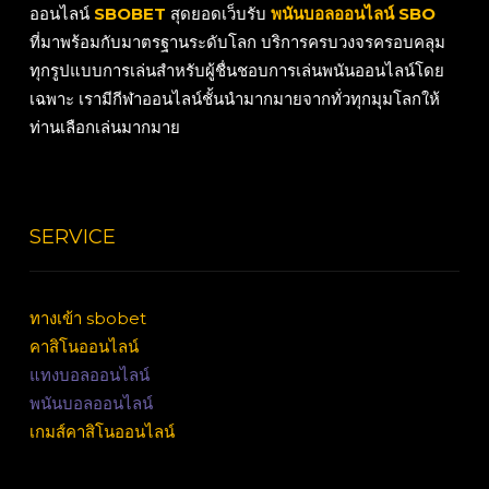
ออนไลน์
SBOBET
สุดยอดเว็บรับ
พนันบอลออนไลน์ SBO
ที่มาพร้อมกับมาตรฐานระดับโลก บริการครบวงจรครอบคลุม
ทุกรูปแบบการเล่นสำหรับผู้ชื่นชอบการเล่นพนันออนไลน์โดย
เฉพาะ เรามีกีฬาออนไลน์ชั้นนำมากมายจากทั่วทุกมุมโลกให้
ท่านเลือกเล่นมากมาย
SERVICE
ทางเข้า sbobet
คาสิโนออนไลน์
แทงบอลออนไลน์
พนันบอลออนไลน์
เกมส์คาสิโนออนไลน์