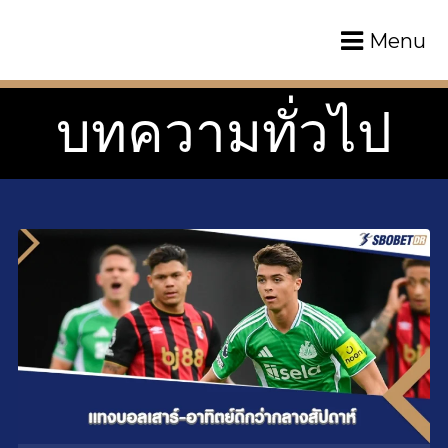
Menu
บทความทั่วไป