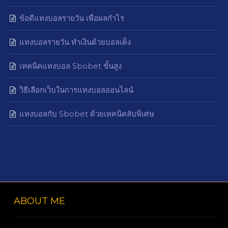
ข้อดีแทงบอลรายวัน เพื่อผลกำไร
แทงบอลรายวัน ทำเงินด้วยบอลเต็ง
เทคนิคแทงบอล Sbobet ขั้นสูง
วิธีเลือกเว็บในการแทงบอลออนไลน์
แทงบอลกับ Sbobet ด้วยเทคนิคลับพิเศษ
ABOUT ME