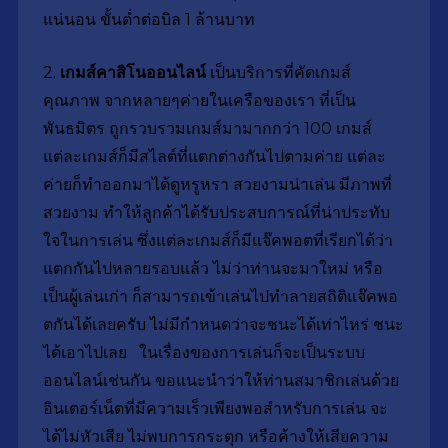
แน่นอน ขั้นต่ำต่อบิล 1 ล้านบาท
2.
เกมส์คาสิโนออนไลน์
เป็นบริการที่คัดเกมส์
คุณภาพ จากหลายๆค่ายในเครือของเรา ที่เป็น
พันธมิตร ถูกรวบรวมเกมส์มามากกว่า 100 เกมส์
แต่ละเกมส์ก็มีสไลต์ที่แตกต่างกันไปตามค่าย แต่ละ
ค่ายก็ทำออกมาได้ดูหรูหรา สวยงามน่าเล่น มีภาพที่
สวยงาม ทำให้ลูกค้าได้รับประสบการณ์ที่น่าประทับ
ใจในการเล่น ซึ่งแต่ละเกมส์ก็มีแจ๊คพอตที่เรียกได้ว่า
แตกกันไปหลายรอบแล้ว ไม่ว่าท่านจะมาใหม่ หรือ
เป็นผู้เล่นเก่า ก็สามารถเข้าเล่นไปทำลายสถิติแจ๊คพอ
ตกันได้เลยครับ ไม่มีกำหนดว่าจะชนะได้เท่าไหร่ ชนะ
ได้เอาไปเลย ในเรื่องของการเล่นก็จะเป็นระบบ
ออนไลน์เช่นกัน ขอแนะนำว่าให้ท่านสมาชิกเล่นด้วย
อินเตอร์เน็ตที่มีความเร็วเพียงพอสำหรับการเล่น จะ
ได้ไม่หัวเสีย ไม่พบการกระตุก หรือค้างให้เสียความ