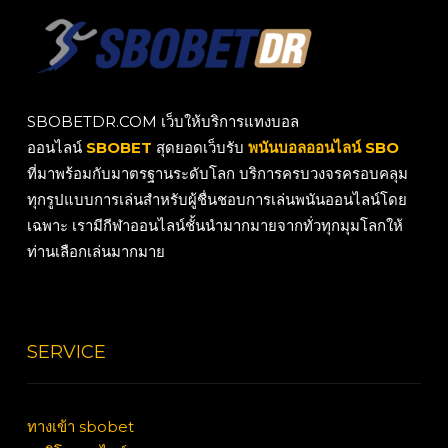
SBOBETDR.COM เว็บให้บริการแทงบอล
ออนไลน์
SBOBET
สุดยอดเว็บรับ
พนันบอลออนไลน์ SBO
ที่มาพร้อมกับมาตรฐานระดับโลก บริการครบวงจรครอบคลุม
ทุกรูปแบบการเล่นสำหรับผู้ชื่นชอบการเล่นพนันออนไลน์โดย
เฉพาะ เรามีกีฬาออนไลน์ชั้นนำมากมายจากทั่วทุกมุมโลกให้
ท่านเลือกเล่นมากมาย
SERVICE
ทางเข้า sbobet