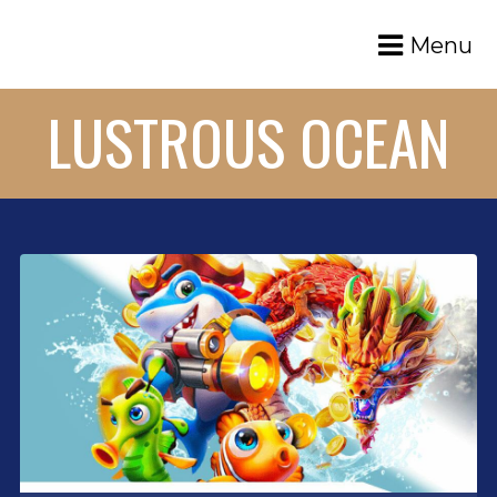
Menu
LUSTROUS OCEAN