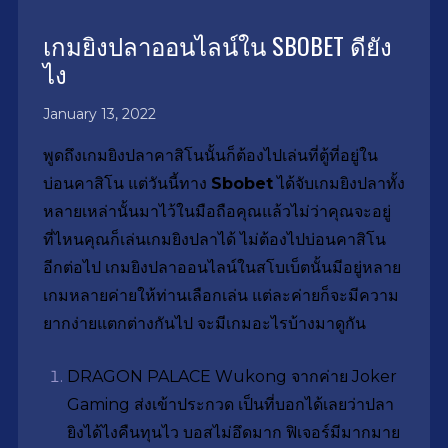
เกมยิงปลาออนไลน์ใน SBOBET ดียัง
ไง
January 13, 2022
พูดถึงเกมยิงปลาคาสิโนนั้นก็ต้องไปเล่นที่ตู้ที่อยู่ใน
บ่อนคาสิโน แต่วันนี้ทาง
Sbobet
ได้จับเกมยิงปลาทั้ง
หลายเหล่านั้นมาไว้ในมือถือคุณแล้วไม่ว่าคุณจะอยู่
ที่ไหนคุณก็เล่นเกมยิงปลาได้ ไม่ต้องไปบ่อนคาสิโน
อีกต่อไป เกมยิงปลาออนไลน์ในสโบเบ็ตนั้นมีอยู่หลาย
เกมหลายค่ายให้ท่านเลือกเล่น แต่ละค่ายก็จะมีความ
ยากง่ายแตกต่างกันไป จะมีเกมอะไรบ้างมาดูกัน
DRAGON PALACE Wukong จากค่าย Joker
Gaming ส่งเข้าประกวด เป็นที่บอกได้เลยว่าปลา
ยิงได้ไงคืนทุนไว บอสไม่อึดมาก ฟิเจอร์มีมากมาย