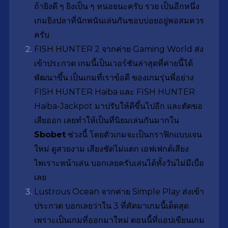
ถ้ายิงดี ๆ ยิงเป็น ๆ หน่อยนะครับ รวย เป็นอีกหนึ่ง
เกมยิงปลาที่นักพนันเล่นกันชอบบ่อยอยู่พอสมควร
ครับ
FISH HUNTER 2 จากค่าย Gaming World ส่ง
เข้าประกวด เกมนี้เป็นเวอร์ชันล่าสุดที่ค่ายนี้ได้
พัฒนาขึ้น เป็นเกมที่เราข้อดี ของเกมรุ่นพี่อย่าง
FISH HUNTER Haiba และ FISH HUNTER
Haiba-Jackpot มาปรับให้ดีขึ้นไปอีก และตัดขอ
เสียออก เลยทำให้เป็นที่นิยมเล่นกันมากใน
Sbobet
ช่วงนี้ โดยตัวเกมจะเป็นกราฟิกแบบเจน
ใหม่ ดูสวยงาม เสียงชัดไม่แตก เอฟเฟกต์เสียง
ไพเราะหน้าเล่น บอกเลยครับเล่นได้ทั้งวันไม่มีเบื่อ
เลย
Lustrous Ocean จากค่าย Simple Play ส่งเข้า
ประกวด บอกเลยว่าใน 3 ที่คัดมาเกมนี้เด็ดสุด
เพราะเป็นเกมที่ออกมาใหม่ ตอนนี้ที่แอปเขียนเกม