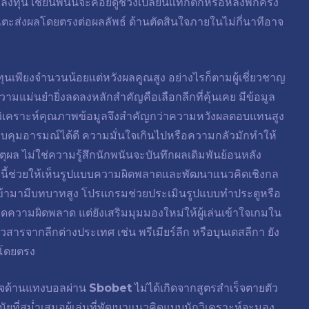
งทุน เชียนพนันจะคอยดูช่วงเปลี่ยนแท็กติกหรือหลังพักครึ่ง
เตะส่งผลโดยตรงต่อผลลัพธ์ ด้านตัดสินใจภายในไม่กี่นาทีอาจ
งทุนเพียงจำนวนน้อยแต่หวังผลคูณสูง อย่างไรก็ตามผู้เชี่ยวชาญ
่ความแม่นยำยิ่งลดลงหลักสำคัญคือเลือกลีกที่คุ้นเคย มีข้อมูล
เจน วิเคราะห์คุณภาพข้อมูลจึงสำคัญกว่าความหวังผลตอบแทนสูง
องควบคุมอารมณ์ได้ดี ความมั่นใจเกินไปหรือความกลัวมักทำให้
ุผล ไม่ใช่ความรู้สึกนักพนันจะบันทึกผลเดิมพันย้อนหลัง
 วิธีนี้ช่วยให้เห็นรูปแบบความผิดพลาดและพัฒนาแนวคิดเชิงกล
้อมูลเข้ามามีบทบาทสูง โปรแกรมช่วยประเมินรูปแบบทำประตูหรือ
ลดความผิดพลาด แต่ยังเสริมมุมมองใหม่ให้ผู้เล่นเข้าใจเกมใน
าวสารจากลีกต่างประเทศ เช่น พรีเมียร์ลีก หรือบุนเดสลีกา ยัง
อโดยตรง
เร็จด้านแทงบอลผ่าน
Sbobet
ไม่ได้เกิดจากสูตรสำเร็จตายตัว
ยที่สม่ำเสมอผู้เล่นที่พัฒนาแนวคิดแบบนักวิเคราะห์จะมอง