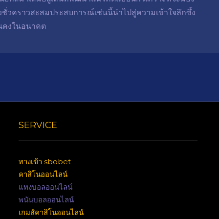
ชั่วคราวสะสมประสบการณ์เช่นนี้นำไปสู่ความเข้าใจลึกซึ้ง
ั่นคงในอนาคต
SERVICE
ทางเข้า sbobet
คาสิโนออนไลน์
แทงบอลออนไลน์
พนันบอลออนไลน์
เกมส์คาสิโนออนไลน์