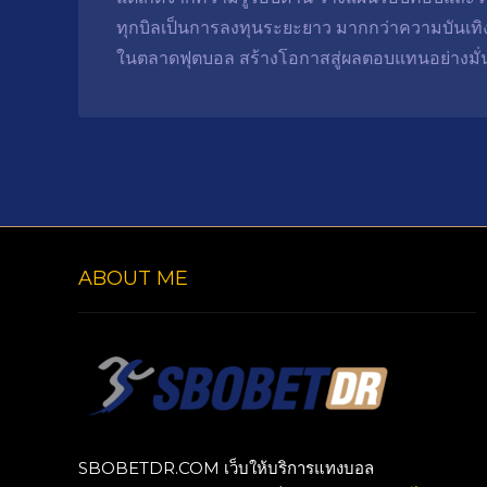
ทุกบิลเป็นการลงทุนระยะยาว มากกว่าความบันเทิง
ในตลาดฟุตบอล สร้างโอกาสสู่ผลตอบแทนอย่างม
ABOUT ME
SBOBETDR.COM เว็บให้บริการแทงบอล