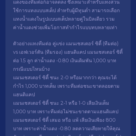
แดงของทีมต่อก็อาจลดลง ซึ่งเหมาะสำหรับแทงสวน
ใช้การแทงแบบสเต็ป สำหรับผู้มีทุนต่ำ สามารถเลือก
แทงน้ำแดงในรูปแบบสเต็ปหลายคู่ในบิลเดียว รวม
ค่าน้ำแดงช่วยเพิ่มโอกาสทำกำไรแบบทบหลายเท่า
ตัวอย่างแทงทีมต่อ คู่แข่ง แมนเชสเตอร์ ซิตี้ (ทีมต่อ)
vs เอฟเวอร์ตัน (ทีมรอง) แฮนดิแคป แมนเชสเตอร์ ซิตี้
ต่อ 1.5 ลูก ค่าน้ำแดง -0.80 เงินเดิมพัน 1,000 บาท
กรณีแบบไหนบ้าง
แมนเชสเตอร์ ซิตี้ ชนะ 2-0 หรือมากกว่า คุณจะได้
กำไร 1,000 บาทเต็ม เพราะทีมต่อชนะขาดลอยตาม
แฮนดิแคป
แมนเชสเตอร์ ซิตี้ ชนะ 2-1 หรือ 1-0 เสียเงินเต็ม
1,000 บาท เพราะทีมต่อไม่ชนะขาดตามแฮนดิแคป
แมนเชสเตอร์ ซิตี้ เสมอ หรือ แพ้ เสียเงินเพียง 800
บาท เพราะค่าน้ำแดง -0.80 ลดความเสียหายให้คุณ