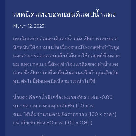
เทคนิคแทงบอลแฮนดิแคปน้ำแดง
March 12, 2025
เทคนิคแทงบอลแฮนดิแคปน้ำแดง เป็นการแทงบอล
นักพนันให้ความสนใจ เนื่องจากมีโอกาสทำกำไรสูง
และสามารถลดความเสี่ยงได้หากใช้กลยุทธ์ที่เหมาะ
สม แทงบอลแบบนี้ต้องเข้าใจแนวคิดของ ค่าน้ำแดง
ก่อน ซึ่งเป็นราคาที่จะคืนเงินส่วนหนึ่งถ้าคุณเสียเดิม
พัน ต่อไปนี้คือเทคนิคที่สามารถนำไปใช้
น้ำแดง คือค่าน้ำมีเครื่องหมาย ติดลบ เช่น -0.80
หมายความว่าหากคุณเดิมพัน 100 บาท
ชนะ ได้เต็มจำนวนตามอัตราต่อรอง (100 x ราคา)
แพ้ เสียเงินเพียง 80 บาท (100 x 0.80)