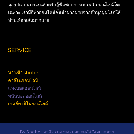
ทุกรูปแบบการเล่นสำหรับผู้ชื่นชอบการเล่นพนันออนไลน์โดย
เฉพาะ เรามีกีฬาออนไลน์ชั้นนำมากมายจากทั่วทุกมุมโลกให้
ท่านเลือกเล่นมากมาย
SERVICE
ทางเข้า sbobet
คาสิโนออนไลน์
แทงบอลออนไลน์
พนันบอลออนไลน์
เกมส์คาสิโนออนไลน์
By Sbobet คาสิโน แทงบอลและเกมส์สล๊อตมากมาย