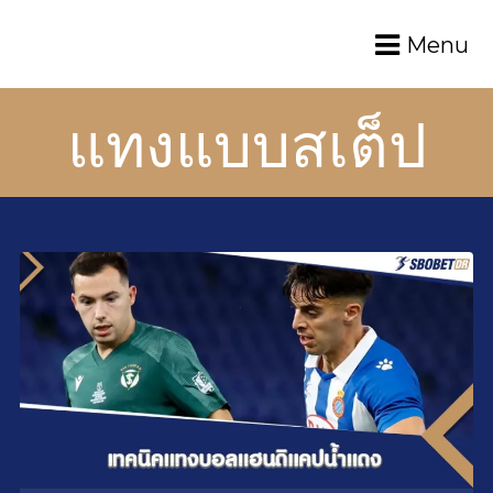
Menu
แทงแบบสเต็ป