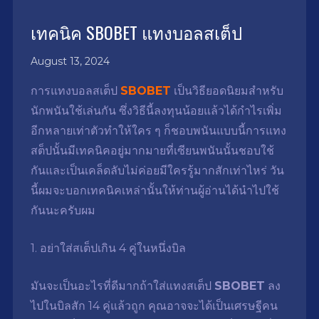
เทคนิค SBOBET แทงบอลสเต็ป
August 13, 2024
การแทงบอลสเต็ป
SBOBET
เป็นวิธียอดนิยมสำหรับ
นักพนันใช้เล่นกัน ซึ่งวิธีนี้ลงทุนน้อยแล้วได้กำไรเพิ่ม
อีกหลายเท่าตัวทำให้ใคร ๆ ก็ชอบพนันแบบนี้การแทง
สต็ปนั้นมีเทคนิคอยู่มากมายที่เซียนพนันนั้นชอบใช้
กันและเป็นเคล็ดลับไม่ค่อยมีใครรู้มากสักเท่าไหร่ วัน
นี้ผมจะบอกเทคนิคเหล่านั้นให้ท่านผู้อ่านได้นำไปใช้
กันนะครับผม
1. อย่าใส่สเต็ปเกิน 4 คู่ในหนึ่งบิล
มันจะเป็นอะไรที่ดีมากถ้าใส่แทงสเต็ป
SBOBET
ลง
ไปในบิลสัก 14 คู่แล้วถูก คุณอาจจะได้เป็นเศรษฐีคน