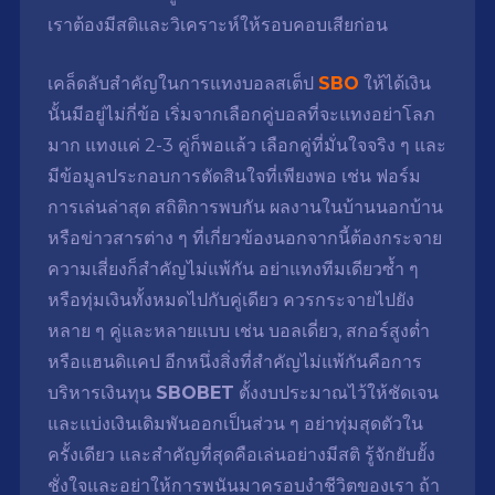
เราต้องมีสติและวิเคราะห์ให้รอบคอบเสียก่อน
เคล็ดลับสำคัญในการแทงบอลสเต็ป
SBO
ให้ได้เงิน
นั้นมีอยู่ไม่กี่ข้อ เริ่มจากเลือกคู่บอลที่จะแทงอย่าโลภ
มาก แทงแค่ 2-3 คู่ก็พอแล้ว เลือกคู่ที่มั่นใจจริง ๆ และ
มีข้อมูลประกอบการตัดสินใจที่เพียงพอ เช่น ฟอร์ม
การเล่นล่าสุด สถิติการพบกัน ผลงานในบ้านนอกบ้าน
หรือข่าวสารต่าง ๆ ที่เกี่ยวข้องนอกจากนี้ต้องกระจาย
ความเสี่ยงก็สำคัญไม่แพ้กัน อย่าแทงทีมเดียวซ้ำ ๆ
หรือทุ่มเงินทั้งหมดไปกับคู่เดียว ควรกระจายไปยัง
หลาย ๆ คู่และหลายแบบ เช่น บอลเดี่ยว, สกอร์สูงต่ำ
หรือแฮนดิแคป อีกหนึ่งสิ่งที่สำคัญไม่แพ้กันคือการ
บริหารเงินทุน
SBOBET
ตั้งงบประมาณไว้ให้ชัดเจน
และแบ่งเงินเดิมพันออกเป็นส่วน ๆ อย่าทุ่มสุดตัวใน
ครั้งเดียว และสำคัญที่สุดคือเล่นอย่างมีสติ รู้จักยับยั้ง
ชั่งใจและอย่าให้การพนันมาครอบงำชีวิตของเรา ถ้า