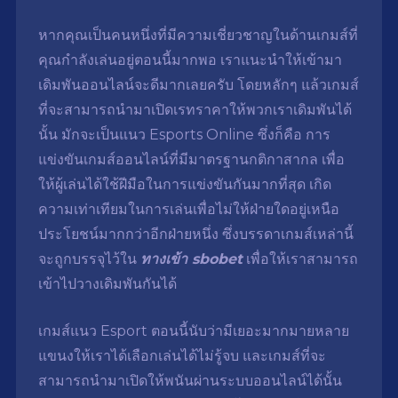
หากคุณเป็นคนหนึ่งที่มีความเชี่ยวชาญในด้านเกมส์ที่
คุณกำลังเล่นอยู่ตอนนี้มากพอ เราแนะนำให้เข้ามา
เดิมพันออนไลน์จะดีมากเลยครับ โดยหลักๆ แล้วเกมส์
ที่จะสามารถนำมาเปิดเรทราคาให้พวกเราเดิมพันได้
นั้น มักจะเป็นแนว Esports Online ซึ่งก็คือ การ
แข่งขันเกมส์ออนไลน์ที่มีมาตรฐานกติกาสากล เพื่อ
ให้ผู้เล่นได้ใช้ฝีมือในการแข่งขันกันมากที่สุด เกิด
ความเท่าเทียมในการเล่นเพื่อไม่ให้ฝ่ายใดอยู่เหนือ
ประโยชน์มากกว่าอีกฝ่ายหนึ่ง ซึ่งบรรดาเกมส์เหล่านี้
จะถูกบรรจุไว้ใน
ทางเข้า sbobet
เพื่อให้เราสามารถ
เข้าไปวางเดิมพันกันได้
เกมส์แนว Esport ตอนนี้นับว่ามีเยอะมากมายหลาย
แขนงให้เราได้เลือกเล่นได้ไม่รู้จบ และเกมส์ที่จะ
สามารถนำมาเปิดให้พนันผ่านระบบออนไลน์ได้นั้น