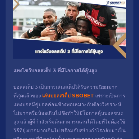
แทงไขว้บอลสเต็ป 3 ที่มีโอกาสได้ลุ้นสูง
บอลสเต็ป 3 เป็นการเล่นสเต็ปได้รับความนิยมมาก
ที่สุดแล้วของ
เล่นบอลสเต็ป SBOBET
เพราะเป็นการ
แทงบอลมีคู่บอลค่อนข้างพอเหมาะกับต้องวิเคราะห์
ไม่มากหรือน้อยเกินไป จึงทำให้มีโอกาสลุ้นบอลชนะ
สูง แล้วผู้ที่กำลังเริ่มต้นสามารถเล่นได้โดยที่ไม่ต้องใช้
วิธีที่ยุ่งยากมากเกินไป พร้อมกับสร้างกำไรกลับมาเป็น