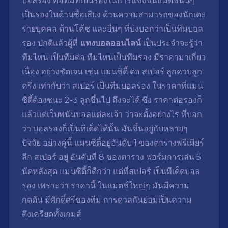
บอลรอง คือทีมที่เป็นรองในการแข่งขันแมตช์นั้นๆ
เป็นรองในด้านชื่อเสียง ด้านความสามารถของนักเตะ
รายบุคคล ด้านโค้ช และอื่นๆ ที่บ่งบอกว่าเป็นทีมบอล
รอง ปกติแล้วผู้ที่
แทงบอลออนไลน์
เป็นประจำจะรู้ว่า
ทีมไหน เป็นทีมต่อ ทีมไหนเป็นทีมรอง มีราคามาเกี่ยว
เนื่อง อย่างชัดเจน เช่น แมนซิตี้ ต่อ สเปอร์ ลูกควบลูก
ครึ่ง เท่ากับว่า สเปอร์ เป็นทีมบอลรอง ในราคาที่แมน
ซิตี้ต้องชนะ 2-3 ลูกขึ้นไป ถึงจะได้ ซึ่ง ราคาต่อรองก็
แล้วแต่เว็บพนันบอลแต่ละเจ้า ว่าจะตั้งอย่างไร ที่บอก
ว่า บอลรองก็เป็นทีเด็ดได้นั้น มันขึ้นอยู่กับหลายๆ
ปัจจัย อย่างคู่นี้ แมนซิตี้อยู่อันดับ 1 ของตารางพรีเมียร์
ลีก สเปอร์ อยู่ อันดับที่ 8 ของตาราง ฟอร์มการเล่น 5
นัดหลังสุด แมนซิตี้ก็ดีกว่า แต่ที่สเปอร์ เป็นทีเด็ดบอล
รอง เพราะว่า ราคานี้ ในแมตช์ใหญ่ๆ มันมีความ
กดดัน มีศักดิ์ศรีของทีม การดวลกันย่อมเป็นความ
ตึงเครียดทั้งเกมส์