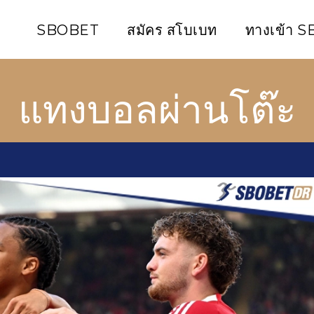
SBOBET
สมัคร สโบเบท
ทางเข้า 
แทงบอลผ่านโต๊ะ