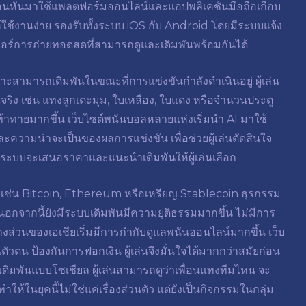
คนหันมาใช้แพลตฟอร์มออนไลน์และแอปพลิเคชันมือถือเกือบ
ช้งานง่าย รองรับทั้งระบบ iOS กับ Android โดยมีระบบแจ้ง
อร์การถ่ายทอดสดที่สามารถดูและเดิมพันพร้อมกันได้
สามารถเดิมพันในขณะที่การแข่งขันกำลังดำเนินอยู่ ผู้เล่น
ง เช่น แทงลูกเตะมุม, ใบเหลือง, ใบแดง หรือจำนวนประตู
้าทายมากขึ้น เว็บไซต์พนันบอลหลายแห่งเริ่มนำ AI มาใช้
ละความน่าจะเป็นของผลการแข่งขัน เพื่อช่วยผู้เล่นตัดสินใจ
ง ระบบจะเสนอราคาและแนะนำเดิมพันให้ผู้เล่นเลือก
 เช่น Bitcoin, Ethereum หรือเหรียญ Stablecoin ธุรกรรม
อกจากนี้ยังมีระบบเดิมพันมีความยุติธรรมมากขึ้น ไม่มีการ
ส่วนของเอเชียเริ่มมีการกำกับดูแลพนันออนไลน์มากขึ้น เว็บ
วตน ป้องกันการฟอกเงิน ผู้เล่นจึงมั่นใจได้มากกว่าสมัยก่อน
เดิมพันแบบโซเชียล ผู้เล่นสามารถดูว่าเพื่อนแทงทีมไหน จะ
ทำให้ในยุคนี้ไม่ใช่แค่เรื่องส่วนตัว แต่ยังเป็นกิจกรรมในกลุ่ม