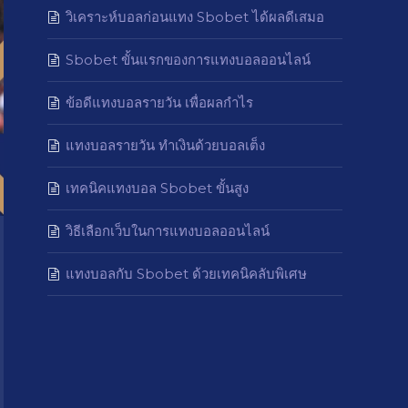
วิเคราะห์บอลก่อนแทง Sbobet ได้ผลดีเสมอ
Sbobet ขั้นแรกของการแทงบอลออนไลน์
ข้อดีแทงบอลรายวัน เพื่อผลกำไร
แทงบอลรายวัน ทำเงินด้วยบอลเต็ง
เทคนิคแทงบอล Sbobet ขั้นสูง
วิธีเลือกเว็บในการแทงบอลออนไลน์
แทงบอลกับ Sbobet ด้วยเทคนิคลับพิเศษ