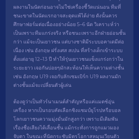
ผลงานในนัดก่อนอาจไม่ใช่เครื่องชี้วัดแน่นอน ทีมที่
ชนะขาดในนัดแรกอาจสะดุดแพ้ได้ง่าย ดังนั้นควร
ศึกษาฟอร์มต่อเนื่องอย่างน้อย 5–6 นัด วิเคราะห์ว่า
เป็นเพราะทีมแกร่งจริง หรือชนะเพราะอีกฝ่ายอ่อนชั้น
กว่า แม้จะเป็นเยาวชน แต่บางชาติมีระบบอคาเดมีต่อ
เนื่อง เช่น อังกฤษ ฝรั่งเศส สเปน ที่สร้างเด็กเข้าระบบ
ตั้งแต่อายุ 12–13 ปี ทำให้รุ่นเยาวชนแข็งแกร่งกว่าใน
ระยะยาว เจอกันบ่อยๆมักสะท้อนให้เห็นความต่างชั้น
เช่น อังกฤษ U19 เจอกับลักเซมเบิร์ก U19 ผลงานมัก
ต่างชั้นแม้จะเปลี่ยนตัวผู้เล่น
ต้องดูว่าเป็นทัวร์นาเมนต์สำคัญหรือแค่แมตช์อุ่น
เครื่อง หากเป็นรอบคัดเลือกชิงแชมป์ยุโรปหรือบอล
โลกเยาวชนความมุ่งมั่นมักสูงกว่า เพราะมีเดิมพัน
เรื่องชื่อเสียงได้เลื่อนชั้น แม้กระทั่งการถูกแมวมอง
จับตา ในขณะที่นัดกระชับมิตรโอกาสหมุนเวียนตัว