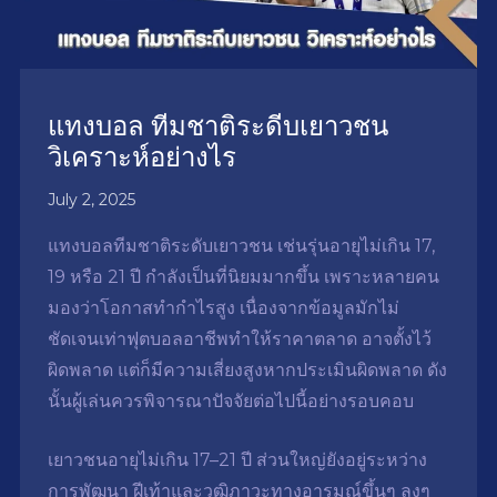
แทงบอล ทีมชาติระดีบเยาวชน
วิเคราะห์อย่างไร
July 2, 2025
แทงบอลทีมชาติระดับเยาวชน เช่นรุ่นอายุไม่เกิน 17,
19 หรือ 21 ปี กำลังเป็นที่นิยมมากขึ้น เพราะหลายคน
มองว่าโอกาสทำกำไรสูง เนื่องจากข้อมูลมักไม่
ชัดเจนเท่าฟุตบอลอาชีพทำให้ราคาตลาด อาจตั้งไว้
ผิดพลาด แต่ก็มีความเสี่ยงสูงหากประเมินผิดพลาด ดัง
นั้นผู้เล่นควรพิจารณาปัจจัยต่อไปนี้อย่างรอบคอบ
เยาวชนอายุไม่เกิน 17–21 ปี ส่วนใหญ่ยังอยู่ระหว่าง
การพัฒนา ฝีเท้าและวุฒิภาวะทางอารมณ์ขึ้นๆ ลงๆ