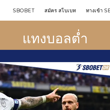
SBOBET
สมัคร สโบเบท
ทางเข้า 
แทงบอลต่ำ