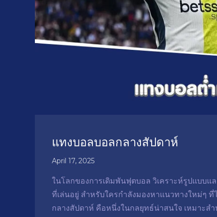
แทงบอลบอลกลางสัปดาห์
April 17, 2025
ในโลกของการเดิมพันฟุตบอล วิเคราะห์รูปแบบและ
ที่เล่นอยู่ สำหรับใครกำลังมองหาแนวทางใหม่ๆ ที
กลางสัปดาห์ คือหนึ่งในกลยุทธ์น่าสนใจ เหมาะสำ