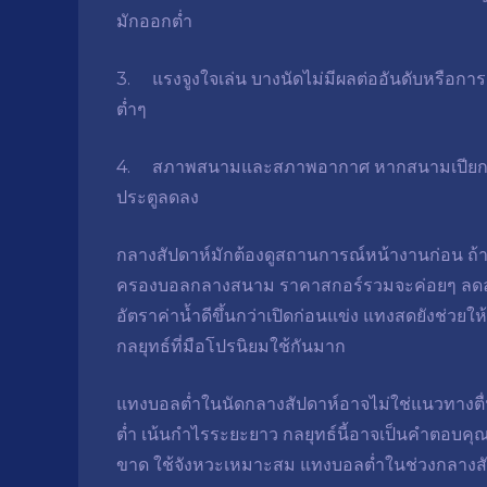
มักออกต่ำ
3. แรงจูงใจเล่น บางนัดไม่มีผลต่ออันดับหรือการ
ต่ำๆ
4. สภาพสนามและสภาพอากาศ หากสนามเปียก ลื่
ประตูลดลง
กลางสัปดาห์มักต้องดูสถานการณ์หน้างานก่อน ถ้าเร
ครองบอลกลางสนาม ราคาสกอร์รวมจะค่อยๆ ลดลง น
อัตราค่าน้ำดีขึ้นกว่าเปิดก่อนแข่ง แทงสดยังช่วยให้
กลยุทธ์ที่มือโปรนิยมใช้กันมาก
แทงบอลต่ำในนัดกลางสัปดาห์อาจไม่ใช่แนวทางตื่นเ
ต่ำ เน้นกำไรระยะยาว กลยุทธ์นี้อาจเป็นคำตอบคุณต
ขาด ใช้จังหวะเหมาะสม แทงบอลต่ำในช่วงกลางสั