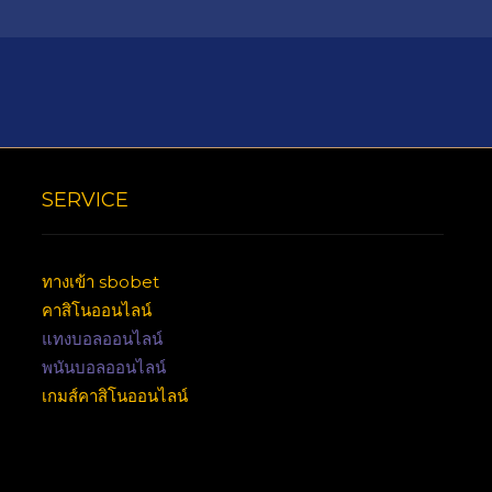
SERVICE
ทางเข้า sbobet
คาสิโนออนไลน์
แทงบอลออนไลน์
พนันบอลออนไลน์
เกมส์คาสิโนออนไลน์