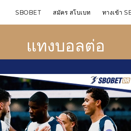
SBOBET
สมัคร สโบเบท
ทางเข้า 
แทงบอลต่อ