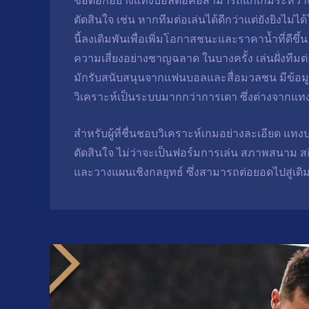
ข้อดีอีกอย่างแทงบอลต่อคือสามารถแก้เกมระหว่าง
ตัดสินใจ เช่น หากทีมต่อเล่นได้ดีกว่าแต่ยังยิงไ
นี้ลงเดิมพันเพื่อเพิ่มโอกาสชนะและราคาน้ำที่ดีขึ
ความเสี่ยงอย่างชาญฉลาด ในบางครั้ง เล่นฝั่งที
มักรับสนับสนุนจากแฟนบอลและสื่อมวลชน มีข้อมูลเ
วิเคราะห์เป็นระบบมากกว่าการเดา ซึ่งต่างจาก
สำหรับผู้ที่ชื่นชอบวิเคราะห์เกมอย่างละเอียด แ
ตัดสินใจ ไม่ว่าจะเป็นฟอร์มการเล่น สภาพสนาม สถิ
และวางแผนเชิงกลยุทธ์ ซึ่งสามารถต่อยอดไปสู่เดิ