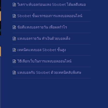
วิเคราะห์บอลก่อนแทง Sbobet ได้ผลดีเสมอ
Sbobet ขั้นแรกของการแทงบอลออนไลน์
ข้อดีแทงบอลรายวัน เพื่อผลกำไร
แทงบอลรายวัน ทำเงินด้วยบอลเต็ง
เทคนิคแทงบอล Sbobet ขั้นสูง
วิธีเลือกเว็บในการแทงบอลออนไลน์
แทงบอลกับ Sbobet ด้วยเทคนิคลับพิเศษ