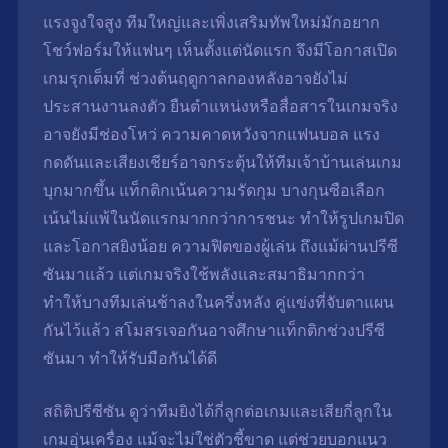
แรงจูงใจสูง ทีมใหญ่และเพิ่งเสริมทัพใหม่มักอยาก
โชว์ฟอร์มให้แฟนๆ เห็นตั้งแต่นัดแรก จึงมีโอกาสเปิด
เกมรุกเต็มที่ ช่วงต้นฤดูกาลกองหลังอาจยังไม่
ประสานงานลงตัว ยืนตำแหน่งหรือสื่อสารในเกมจริง
อาจยังมีช่องโหว่ ความคาดหวังจากแฟนบอล แรง
กดดันและเสียงเชียร์อาจกระตุ้นให้ทีมเจ้าบ้านเล่นเกม
บุกมากขึ้น แท็กติกเน้นความรัดกุม บางกุนซือเลือก
เน้นไม่แพ้ในนัดแรกมากกว่าการชนะ ทำให้รูปเกมปิด
และโอกาสยิงน้อย ความฟิตของผู้เล่น ถึงแม้ผ่านปรีซี
ซันมาแล้ว แต่เกมจริงใช้พลังและสมาธิมากกว่า
ทำให้บางทีมเล่นช้าลงในครึ่งหลัง คู่แข่งที่จับตาแผน
กันไว้แล้ว สโมสรเจอกันอาจศึกษาแท็กติกช่วงปรีซี
ซันมา ทำให้รับมือกันได้ดี
สถิติปรีซีซัน ดูว่าทีมยิงได้กี่ลูกต่อเกมและเสียกี่ลูกใน
เกมอุ่นเครื่อง แม้จะไม่ใช่ตัวชี้ขาด แต่ช่วยบอกแนว