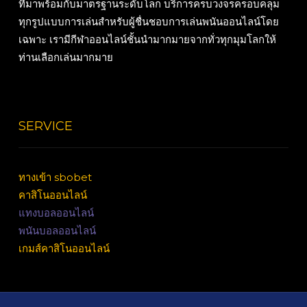
ที่มาพร้อมกับมาตรฐานระดับโลก บริการครบวงจรครอบคลุม
ทุกรูปแบบการเล่นสำหรับผู้ชื่นชอบการเล่นพนันออนไลน์โดย
เฉพาะ เรามีกีฬาออนไลน์ชั้นนำมากมายจากทั่วทุกมุมโลกให้
ท่านเลือกเล่นมากมาย
SERVICE
ทางเข้า sbobet
คาสิโนออนไลน์
แทงบอลออนไลน์
พนันบอลออนไลน์
เกมส์คาสิโนออนไลน์