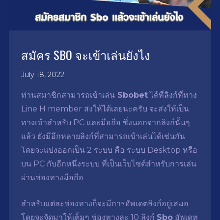
สมัคร SBO จะเข้าเล่นยังไง
July 18, 2022
ท่านสมาชิกสามารถเข้าเล่น
Sbobet
ได้ที่ลิงก์ที่ทาง
Line H member ส่งให้ได้เลยนะครับ จะส่งให้เป็น
ทางเข้าสำหรับ PC และมือถือ ซึ่งนอกจากลิงก์นั้นๆ
แล้ว ยังมีอีกหลายลิงก์ที่สามารถเข้าเล่นได้เช่นกัน
โดยจะแบ่งออกเป็น 2 ระบบ คือ ระบบ Desktop หรือ
บน PC กับอีกหนึ่งระบบ ที่เป็นเว็บไซต์สำหรับการเล่น
ผ่านช่องทางมือถือ
สำหรับแต่ละช่องทางก็จะมีการอัพเดตลิงก์อยู่เสมอ
โดยจะจัดมาให้เต็มๆ ช่องทางละ 10 ลิงก์
Sbo
อัพเดท