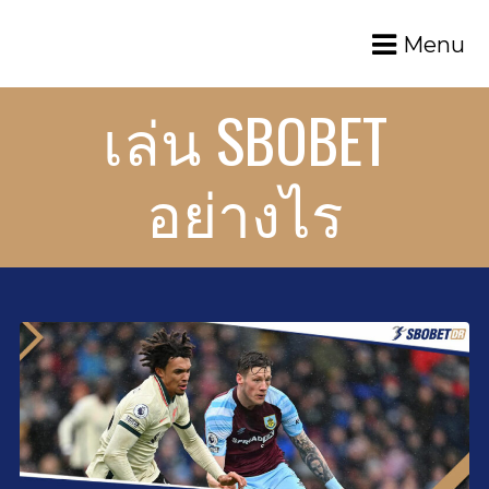
Menu
เล่น SBOBET
อย่างไร