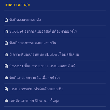
บทความล่าสุด
ข้อดีของแทงบอลต่อ
Sbobet อยากเล่นบอลสเต็ปต้องทำอย่างไร
ข้อเสียของการแทงบอลรายวัน
วิเคราะห์บอลก่อนแทง Sbobet ได้ผลดีเสมอ
Sbobet ขั้นแรกของการแทงบอลออนไลน์
ข้อดีแทงบอลรายวัน เพื่อผลกำไร
แทงบอลรายวัน ทำเงินด้วยบอลเต็ง
เทคนิคแทงบอล Sbobet ขั้นสูง