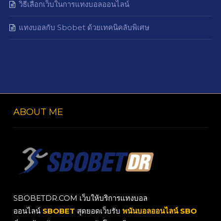
วิธีเลือกเว็บในการแทงบอลออนไลน์
แทงบอลกับ Sbobet ด้วยเทคนิคลับพิเศษ
ABOUT ME
SBOBETDR.COM เว็บให้บริการแทงบอล
ออนไลน์
SBOBET
สุดยอดเว็บรับ
พนันบอลออนไลน์ SBO