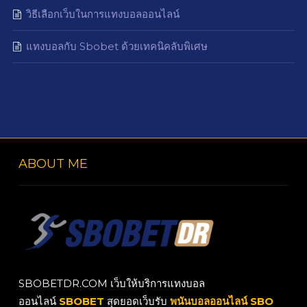
วิธีเลือกเว็บในการแทงบอลออนไลน์
แทงบอลกับ Sbobet ด้วยเทคนิคลับพิเศษ
ABOUT ME
SBOBETDR.COM เว็บให้บริการแทงบอล
ออนไลน์
SBOBET
สุดยอดเว็บรับ
พนันบอลออนไลน์ SBO