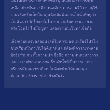
เงินไม่เข้า หรือระบบขัดข้อง ผู้เล่นจะได้รับการช่วย
เหลืออย่างทันท่วงที ก่อนสมัคร ควรอ่านรีวิวจากผู้ใช้
งานจริงหรือเช็คในกลุ่มนักเดิมพันออนไลน์ เพื่อดูว่า
เว็บนั้นประวัติโกงหรือไม่ หากเว็บรับคำชมว่า จ่าย
จริง โอนไว ไม่มีปัญหา แสดงว่าเป็นเว็บน่าเชื่อถือ
เลือกเว็บแทงบอลออนไลน์ไม่ควรมองแค่เรื่องโปรโม
ชั่นหรือหน้าตาเว็บไซต์เท่านั้น แต่ต้องพิจารณาหลาย
ปัจจัยร่วมกัน ทั้งความน่าเชื่อถือ ความมั่นคงทางการ
เงิน ระบบฝาก-ถอนรวดเร็ว ค่าน้ำที่เป็นธรรม และ
บริการมีคุณภาพ เลือกเว็บดีจะช่วยให้คุณสนุก
ปลอดภัย สร้างรายได้อย่างมั่นใจ