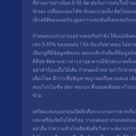
ที่ผ่านมาอย่างน้อย 5-10 นัด ฟอร์มการเล่นในบ้า
นักเตะ เปลี่ยนแปลงโค้ช นักเตะบาดเจ็บ ติดโทษแบน
เช็กสถิติตอนเจอกัน ดูผลการแข่งขันที่เคยเจอกัน
กำหนดงบประมาณอย่าแทงเกินกำลัง ให้แบ่งเงินลงท
เช่น 5-10% ของทุนต่อ 1 บิล ป้องกันขาดทุน ไม่ควรทุ
เลือกคู่ที่มีข้อมูลชัดเจน งดแทงลีกกับทีมที่ข้อม
ดีที่สุด ติดตามข่าวสารล่าสุด หากมีนักเตะบาดเจ
อย่าหัวร้อนเมื่อได้เสีย กำหนดเป้าหมายกำไรขาดทุน
เสี่ยงโชค ดีกว่าเชื่อสัญชาตญาณหรือดวงเสมอ
เลื
สอบโปรโมชั่น อัตราต่อรอง คืนยอดเสียอย่างโปร่
ข้าม
เตรียมแทงบอลก่อนเปิดลีกคือกระบวนการควรเริ่มแต่
และเตรียมจิตใจให้พร้อม วางแผนอย่างรอบคอบจะช่
อย่าลืมว่าความสำเร็จเดิมพันคือวิเคราะห์มากก