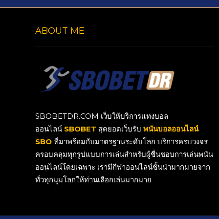
ABOUT ME
SBOBETDR.COM เว็บให้บริการแทงบอล
ออนไลน์
SBOBET
สุดยอดเว็บรับ
พนันบอลออนไลน์
SBO
ที่มาพร้อมกับมาตรฐานระดับโลก บริการครบวงจร
ครอบคลุมทุกรูปแบบการเล่นสำหรับผู้ชื่นชอบการเล่นพนัน
ออนไลน์โดยเฉพาะ เรามีกีฬาออนไลน์ชั้นนำมากมายจาก
ทั่วทุกมุมโลกให้ท่านเลือกเล่นมากมาย