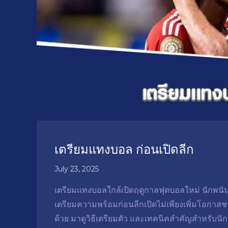
เตรียมแทงบอล ก่อนเปิดลีก
July 23, 2025
เตรียมแทงบอลใกล้เปิดฤดูกาลฟุตบอลใหม่ นักพนั
เตรียมความพร้อมก่อนลีกเปิดไม่เพียงเพิ่มโอกาสช
ด้วย มาดูวิธีเตรียมตัว และเทคนิคสำคัญสำหรับน