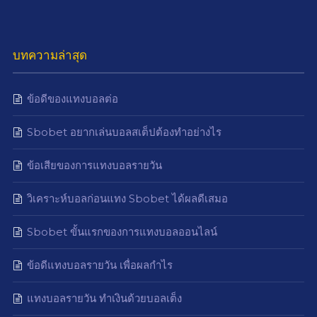
บทความล่าสุด
ข้อดีของแทงบอลต่อ
Sbobet อยากเล่นบอลสเต็ปต้องทำอย่างไร
ข้อเสียของการแทงบอลรายวัน
วิเคราะห์บอลก่อนแทง Sbobet ได้ผลดีเสมอ
Sbobet ขั้นแรกของการแทงบอลออนไลน์
ข้อดีแทงบอลรายวัน เพื่อผลกำไร
แทงบอลรายวัน ทำเงินด้วยบอลเต็ง