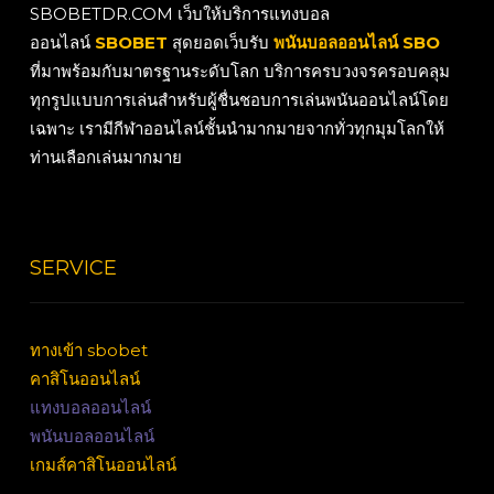
SBOBETDR.COM เว็บให้บริการแทงบอล
ออนไลน์
SBOBET
สุดยอดเว็บรับ
พนันบอลออนไลน์ SBO
ที่มาพร้อมกับมาตรฐานระดับโลก บริการครบวงจรครอบคลุม
ทุกรูปแบบการเล่นสำหรับผู้ชื่นชอบการเล่นพนันออนไลน์โดย
เฉพาะ เรามีกีฬาออนไลน์ชั้นนำมากมายจากทั่วทุกมุมโลกให้
ท่านเลือกเล่นมากมาย
SERVICE
ทางเข้า sbobet
คาสิโนออนไลน์
แทงบอลออนไลน์
พนันบอลออนไลน์
เกมส์คาสิโนออนไลน์