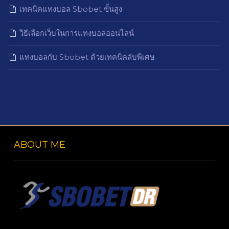
เทคนิคแทงบอล Sbobet ขั้นสูง
วิธีเลือกเว็บในการแทงบอลออนไลน์
แทงบอลกับ Sbobet ด้วยเทคนิคลับพิเศษ
ABOUT ME