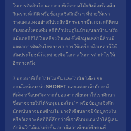
ในการตัดสินใจ นอกจากทีเด็ดบางโต๊ะยังมีเครื่องมือ
วิเคราะห์สถิติ หรือข้อมูลเชิงลึกอื่น ๆ ที่ช่วยให้เรา
วางแผนแทงอย่างมีประสิทธิภาพมากขึ้น เช่น สถิติพบ
กันของทั้งสองทีม สถิติทำประตูในบ้าน/นอกบ้าน หรือ
แม้แต่สถิติได้ใบเหลืองใบแดง ซึ่งข้อมูลเหล่านี้ล้วนมี
ผลต่อการตัดสินใจของเรา การใช้เครื่องมือเหล่านี้ให้
เกิดประโยชน์ ก็จะช่วยเพิ่มโอกาสในการทำกำไรให้
อีกทางหนึ่ง
3.มองหาทีเด็ด โปรโมชั่น และโบนัส โต๊ะบอล
ออนไลน์แนะนำ
SBOBET
และแต่ละเจ้ามักจะมี
ทีเด็ด หรือบทวิเคราะห์บอลจากเซียนมาให้เราศึกษา
ซึ่งอาจช่วยให้ได้รับมุมมองใหม่ ๆ หรือข้อมูลเชิงลึก
นักพนันอาจมองข้ามไป บางทีเซียนอาจมีข้อมูลวงใน
หรือวิเคราะห์สถิติที่ลึกกว่าที่เราค้นพบเอง ทำให้ผู้เล่น
ตัดสินใจได้แม่นยำขึ้น อย่าลืมว่าเซียนก็คือคนที่