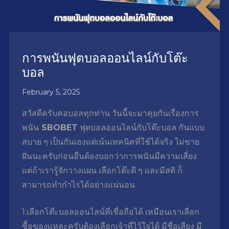
การพนันฟุตบอลออนไลน์กับโต๊ะ
บอล
February 5, 2025
สวัสดีครับคอบอลทุกท่าน วันนี้จะมาคุยกันเรื่องการ
พนัน
SBOBET
ฟุตบอลออนไลน์กับโต๊ะบอล กันแบบ
สบาย ๆ เป็นกันเองแต่เน้นเทคนิคที่ใช้ได้จริง ไม่ขาย
ฝันนะครับก่อนอื่นต้องบอกว่าการพนันมีความเสี่ยง
แต่ถ้าเรารู้จักวางแผน เลือกโต๊ะดี ๆ และมีสติ ก็
สามารถทำกำไรได้อย่างแน่นอน
1.เลือกโต๊ะบอลออนไลน์ที่เชื่อถือได้ เหมือนเราเลือก
ซื้อของแหละครับต้องเลือกเจ้าที่ไว้ใจได้ มีชื่อเสียง มี