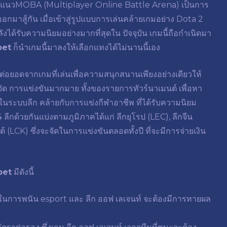
มแนวMOBA (Multiplayer Online Battle Arena) เป็นการ
ชอบออกมาสู้กัน เมื่อเข้าสู่รูปแบบการเล่นคล้ายเกมอย่าง Dota 2
ังได้รับความนิยมอย่างมากที่สุดใน ปัจจุบัน เกมนี้ถือกำเนิดมา
bet
ก็นำเกมนี้มาลงให้เลือกแทงได้ไม่นานนี้เอง
่อยอดจากเกมที่เล่นเพื่อความสนุกสนานเพียงอย่างเดียวให้
ารจัด การแข่งขันมากมาย ทั้งของรายการทัวร์นาเมนต์ เพื่อหา
ขันในระบบลีก คล้ายกับการแข่งกีฬาอาชีพ ที่ได้รับความนิยม
4 ลีกด้วยกันแบ่งตามภูมิภาคได้แก่ ลีกยุโรป (LEC), ลีกจีน
้ (LCK) ซึ่งจะจัดในการแข่งขันตลอดทั้งปี ที่จะมีการจ่ายเงิน
bet
มีดังนี้
ึ่งในการพนัน esport และ ลีก ออฟ เลเจนท์ จะต้องมีการทายผล