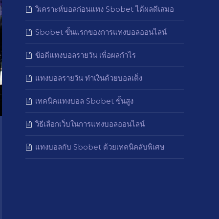
วิเคราะห์บอลก่อนแทง Sbobet ได้ผลดีเสมอ
Sbobet ขั้นแรกของการแทงบอลออนไลน์
ข้อดีแทงบอลรายวัน เพื่อผลกำไร
แทงบอลรายวัน ทำเงินด้วยบอลเต็ง
เทคนิคแทงบอล Sbobet ขั้นสูง
วิธีเลือกเว็บในการแทงบอลออนไลน์
แทงบอลกับ Sbobet ด้วยเทคนิคลับพิเศษ