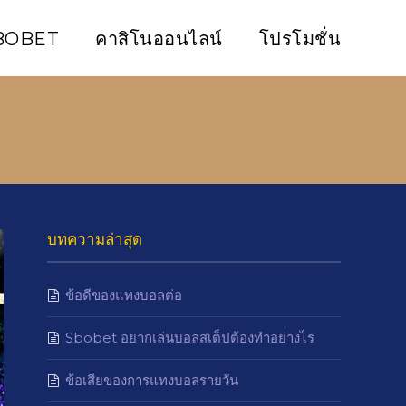
SBOBET
คาสิโนออนไลน์
โปรโมชั่น
บทความล่าสุด
ข้อดีของแทงบอลต่อ
Sbobet อยากเล่นบอลสเต็ปต้องทำอย่างไร
ข้อเสียของการแทงบอลรายวัน