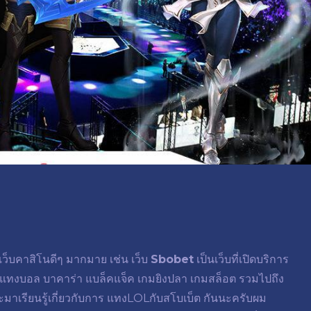
ว็บคาสิโนดีๆ มากมาย เช่น เว็บ
Sbobet
เป็นเว็บที่เปิดบริการ
น แทงบอล บาคาร่า แบล็คแจ็ค เกมยิงปลา เกมสล็อต รวมไปถึง
จะมาเรียนรู้เกี่ยวกับการ แทงLOLกับสโบเบ็ต กันนะครับผม