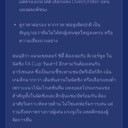
แต่ครองเกมได้ดี เลือกแทง Over/Under แทน
แทงผลแพ้ชนะ
ดูราคาต่อรอง หากราคาต่อสูงผิดปกติ เป็น
สัญญาณว่าทีมไม่ได้ส่งผู้เล่นชุดใหญ่ลงครบ หรือ
ความเสี่ยงบางอย่าง
สมมุติว่า แมนเชสเตอร์ ซิตี้ ต้องเจอกับ ลิเวอร์พูล ใน
นัดชิง FA Cup วันเสาร์ อีกสามวันต้องเล่นกับ
อาร์เซนอล ซึ่งเป็นเกมชี้ชะตาแชมป์พรีเมียร์ลีก
เน้น
เกมลีกมากกว่า เดิมพันสวนในนัดชิง หรือเลือกแทงต่ำ
เพราะแนวโน้มโรเตชั่นทีม แทงบอลโปรแกรมแข่ง
สำคัญทั้งในนัดชิงและลีกลุ้นแชมป์พร้อมกัน ต้อง
อาศัยวิเคราะห์หลายด้าน ไม่ใช่แค่ฟอร์มการเล่น แต่
รวมถึงสภาพร่างกายผู้เล่น แรงจูงใจ แทคติกของผู้
จัดการทีม