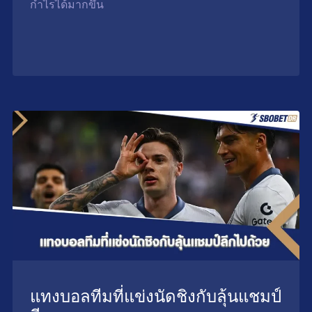
กำไรได้มากขึ้น
แทงบอลทีมที่แข่งนัดชิงกับลุ้นแชมป์