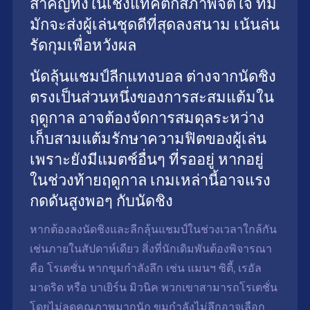
สำคัญทั้งในเชิงแทคติกสภาพจิตใจ ทีม
มักจะส่งผู้เล่นชุดดีที่สุดลงสนาม เน้นล่น
รัดกุมเพื่อหวังผล
นัดลุ้นแชมป์ลีกแทงบอล ต่างจากนัดชิง
ตรงเป็นส่วนหนึ่งของการสะสมแต้มใน
ฤดูกาล อาจต้องจัดการสมดุลระหว่าง
เก็บสามแต้มรักษาความฟิตของผู้เล่น
เพราะยังมีแมตช์อื่นๆ ที่รออยู่ หากอยู่
ในช่วงท้ายฤดูกาล เกมเหล่านี้อาจแรง
กดดันสูงพอๆ กับนัดชิง
หากต้องลงนัดชิงและลีกลุ้นแชมป์ในช่วงเวลาใกล้กัน
เช่นภายในสัปดาห์เดียว สิ่งที่นักเดิมพันต้องพิจารณา
คือ โรเตชั่น หากขุมกำลังลึก เช่น แมนฯ ซิตี้, เรอัล
มาดริด หรือ บาเยิร์น มิวนิค พวกเขาสามารถโรเตชั่น
โดยไม่ลดคุณภาพมากนัก ขุมกำลังไม่ลึกอาจเลือก