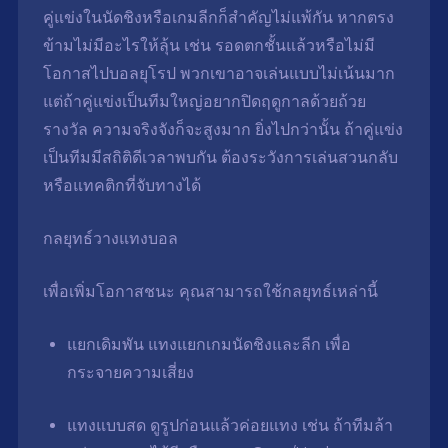
คู่แข่งในนัดชิงหรือเกมลีกก็สำคัญไม่แพ้กัน หากตรง
ข้ามไม่มีอะไรให้ลุ้น เช่น รอดตกชั้นแล้วหรือไม่มี
โอกาสไปบอลยุโรป พวกเขาอาจเล่นแบบไม่เน้นมาก
แต่ถ้าคู่แข่งเป็นทีมใหญ่อยากปิดฤดูกาลด้วยถ้วย
รางวัล ความจริงจังก็จะสูงมาก ยิ่งไปกว่านั้น ถ้าคู่แข่ง
เป็นทีมมีสถิติดีเวลาพบกัน ต้องระวังการเล่นสวนกลับ
หรือแทคติกที่จับทางได้
กลยุทธ์วางแทงบอล
เพื่อเพิ่มโอกาสชนะ คุณสามารถใช้กลยุทธ์เหล่านี้
แยกเดิมพัน แทงแยกเกมนัดชิงและลีก เพื่อ
กระจายความเสี่ยง
แทงแบบสด ดูรูปก่อนแล้วค่อยแทง เช่น ถ้าทีมล้า