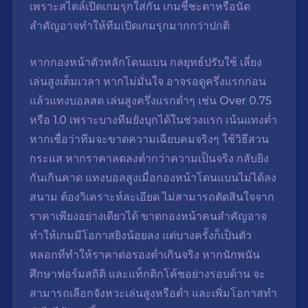
เพราะสไตล์เปิดเกมรุกใส่กัน
เ
กมชี้ชะตาหรือนัด
สำคัญอาจทำให้ทีมเปิดเกมรุกมากกว่าปกติ
หากกองหน้าตัวหลักโดนแบน กลยุทธ์ปรับใช้
เลี่ยง
เล่นสูงเต็มเวลา
หากไม่มั่นใจ อาจรอดูครึ่งแรกก่อน
แล้วแทงบอลสด
เล่นสูงครึ่งแรกต่ำๆ
เช่น Over 0.75
หรือ 1.0 เพราะบางทีมยังบุกได้ในช่วงแรก
เน้นแทงต่ำ
หากเชื่อว่าทีมจะขาดความเฉียบคมจริงๆ
ใช้วิธีสวน
กระแส
หากราคาลดลงต่ำกว่าความเป็นจริง กลับยิง
กันเกินคาด แทงบอลสูงเมื่อกองหน้าโดนแบนไม่ได้ลง
สนาม ต้องวิเคราะห์ละเอียด ไม่สามารถตัดสินใจจาก
ราคาเพียงอย่างเดียวได้ ขาดกองหน้าคนสำคัญอาจ
ทำให้เกมมีโอกาสยิงน้อยลง แต่บางครั้งก็เป็นตัว
หลอกที่ทำให้ราคาต่อรองต่ำเกินจริง หากนักพนัน
ศึกษาฟอร์มสถิติ และแท็กติกโค้ชอย่างรอบด้าน จะ
สามารถเลือกจังหวะเล่นสูงหรือต่ำ และเพิ่มโอกาสทำ