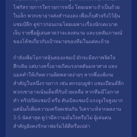
โฟกัสรายการใดรายการหนึ่ง โดยเฉพาะถ้าเป็นถ้วย
ใบเล็ก พวกเขาอาจส่งสำรองลง เพื่อเก็บตัวจริงไว้ลุ้น
แชมป์ลีก ดูข่าวก่อนเกมโดยเฉพาะเรื่องนักเตะบาด
เจ็บ รายชื่อผู้เล่นคาดว่าจะลงสนาม และบทสัมภาษณ์
ของโค้ชเกี่ยวกับเป้าหมายของทีมในแต่ละถ้วย
กำลังเพิ่มโอกาสลุ้นสองแชมป์ มักจะมีสภาพจิตใจ
ฮึกเหิม แต่บางครั้งอาจเกิดแรงกดดันมหาศาล แทง
บอลทำให้เกิดความผิดพลาดง่ายๆ หากพึ่งแพ้เกม
สำคัญในหนึ่งรายการ เช่น ตกรอบยูฟ่า แชมเปียนส์ลีก
พวกเขาอาจเน้นเต็มที่กับถ้วยเหลือ หากทีมมีโอกาส
ทำ ทริปเปิลแชมป์ หรือ ดับเบิลแชมป์ แรงจูงใจสูงมาก
แต่นั่นก็เพิ่มความเครียดเช่นกัน วิเคราะห์จากผลงาน
3-5 นัดล่าสุด ดูว่ามีความมั่นใจหรือไม่ ผู้เล่นคน
สำคัญยังคงรักษาฟอร์มได้ดีหรือเปล่า