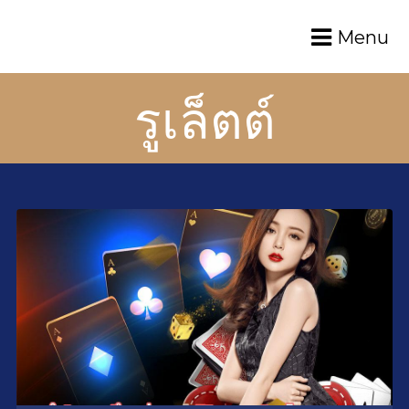
Menu
รูเล็ตต์