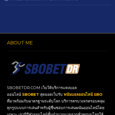
ABOUT ME
SBOBETDR.COM เว็บให้บริการแทงบอล
ออนไลน์
SBOBET
สุดยอดเว็บรับ
พนันบอลออนไลน์ SBO
ที่มาพร้อมกับมาตรฐานระดับโลก บริการครบวงจรครอบคลุม
ทุกรูปแบบการเล่นสำหรับผู้ชื่นชอบการเล่นพนันออนไลน์โดย
เฉพาะ เรามีกีฬาออนไลน์ชั้นนำมากมายจากทั่วทุกมุมโลกให้