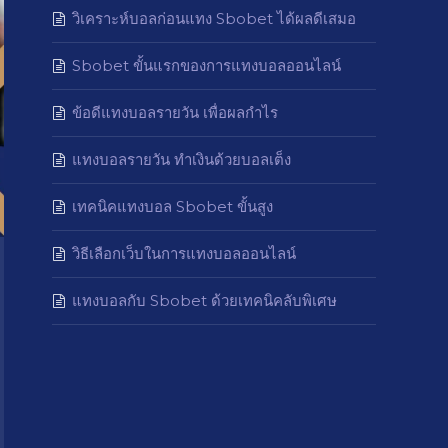
วิเคราะห์บอลก่อนแทง Sbobet ได้ผลดีเสมอ
Sbobet ขั้นแรกของการแทงบอลออนไลน์
ข้อดีแทงบอลรายวัน เพื่อผลกำไร
แทงบอลรายวัน ทำเงินด้วยบอลเต็ง
เทคนิคแทงบอล Sbobet ขั้นสูง
วิธีเลือกเว็บในการแทงบอลออนไลน์
แทงบอลกับ Sbobet ด้วยเทคนิคลับพิเศษ