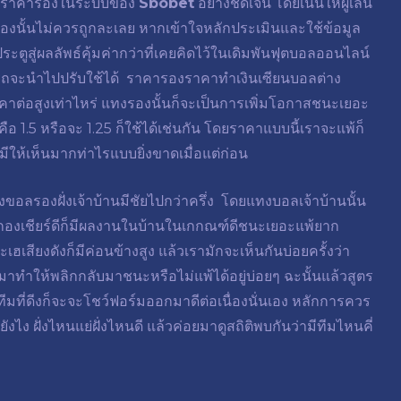
รื่องราคารองในระบบของ
Sbobet
อย่างชัดเจน โดยเน้นให้ผู้เล่น
ทีมรองนั้นไม่ควรถูกละเลย หากเข้าใจหลักประเมินและใช้ข้อมูล
ะตูสู่ผลลัพธ์คุ้มค่ากว่าที่เคยคิดไว้ในเดิมพันฟุตบอลออนไลน์
ถจะนำไปปรับใช้ได้ ราคารองราคาทำเงินเซียนบอลต่าง
งราคาต่อสูงเท่าไหร่ แทงรองนั้นก็จะเป็นการเพิ่มโอกาสชนะเยอะ
คือ 1.5 หรือจะ 1.25 ก็ใช้ได้เช่นกัน โดยราคาแบบนี้เราจะแพ้ก็
่มีให้เห็นมากท่าไรแบบยิ่งขาดเมื่อแต่ก่อน
ขอลรองฝั่งเจ้าบ้านมีชัยไปกว่าครึ่ง โดยแทงบอลเจ้าบ้านนั้น
าะกองเชียร์ดีก็มีผลงานในบ้านในเกกณฑ์ดีชนะเยอะแพ้ยาก
เสียงดังก็มีค่อนข้างสูง แล้วเรามักจะเห็นกันบ่อยครั้งว่า
าทำให้พลิกกลับมาชนะหรือไม่แพ้ได้อยู่บ่อยๆ ฉะนั้นแล้วสูตร
มที่ดีงก็จะจะโชว์ฟอร์มออกมาดีต่อเนื่องนั่นเอง หลักการควร
็นยังไง ฝั่งไหนแย่ฝั่งไหนดี แล้วค่อยมาดูสถิติพบกันว่ามีทีมไหนคี่