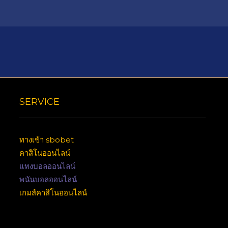
SERVICE
ทางเข้า sbobet
คาสิโนออนไลน์
แทงบอลออนไลน์
พนันบอลออนไลน์
เกมส์คาสิโนออนไลน์