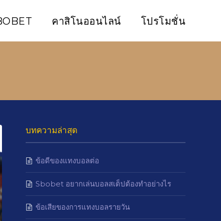
SBOBET
คาสิโนออนไลน์
โปรโมชั่น
บทความล่าสุด
ข้อดีของแทงบอลต่อ
Sbobet อยากเล่นบอลสเต็ปต้องทำอย่างไร
ข้อเสียของการแทงบอลรายวัน