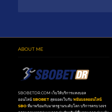
ABOUT ME
SBOBETDR.COM เว็บให้บริการแทงบอล
ออนไลน์
SBOBET
สุดยอดเว็บรับ
พนันบอลออนไลน์
SBO
ที่มาพร้อมกับมาตรฐานระดับโลก บริการครบวงจร