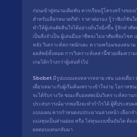
ก่อนเข้าสู่สนามเดิมพัน ควรเรียนรู้โครงสร้างของ
สำหรับเลือกหมวดกีฬา ราคาต่อรอง รู้ว่าฟังก์ชันใ
ทำให้ผู้เล่นตัดสินใจได้อย่างมั่นใจยิ่งขึ้น รู้จักคำ
เป็นสิ่งจำเป็น ผู้เล่นมืออาชีพจะไม่อาศัยเพียงโชค 
หลัง วิเคราะห์สภาพนักเตะ ความพร้อมของสนาม รว
ผลลัพธ์ทั้งหมด การวิเคราะห์เหล่านี้ช่วยเพิ่มคว
เกมได้กว้างกว่าผู้เล่นทั่วไป
Sbobet
มีรูปแบบแทงหลากหลาย เช่น บอลเดี่ยว 
เดี่ยวเหมาะกับผู้เริ่มต้นเพราะเข้าใจง่าย โอกาส
จะได้รับรางวัล ขณะที่บอลสดเน้นวิเคราะห์สถานก
ประสบการณ์มากพอจึงจะทำกำไรได้ ผู้ที่ประสบผลสำ
แบบแผน ควรกำหนดงบประมาณล่วงหน้า เลือกจำนวนเง
แบ่งทุนเป็นส่วนย่อย หรือ ไล่ทุนแบบขั้นบันได ต้องอา
ผลตอบแทนกลับมา