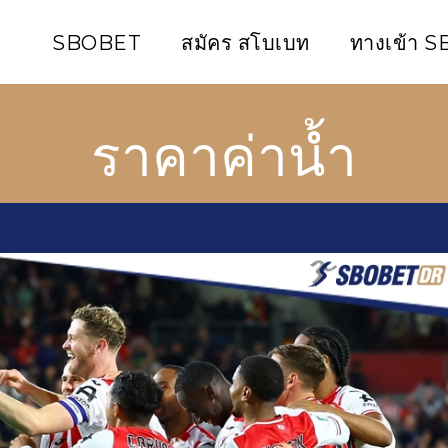
SBOBET
สมัคร สโบเบท
ทางเข้า 
ราคาค่าน้ำ