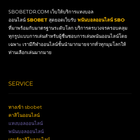
SBOBETDR.COM เว็บให้บริการแทงบอล
ออนไลน์
SBOBET
สุดยอดเว็บรับ
พนันบอลออนไลน์ SBO
ที่มาพร้อมกับมาตรฐานระดับโลก บริการครบวงจรครอบคลุม
ทุกรูปแบบการเล่นสำหรับผู้ชื่นชอบการเล่นพนันออนไลน์โดย
เฉพาะ เรามีกีฬาออนไลน์ชั้นนำมากมายจากทั่วทุกมุมโลกให้
ท่านเลือกเล่นมากมาย
SERVICE
ทางเข้า sbobet
คาสิโนออนไลน์
แทงบอลออนไลน์
พนันบอลออนไลน์
เกมส์คาสิโนออนไลน์