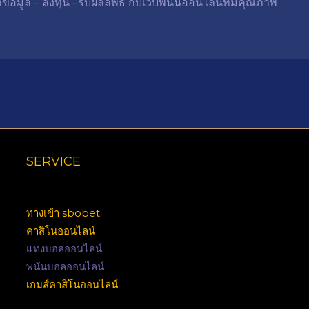
้อมูล – ลงทุน –รับผลลัพธ์ กับเว็บพนันออนไลน์ที่มีคุณภาพ
SERVICE
ทางเข้า sbobet
คาสิโนออนไลน์
แทงบอลออนไลน์
พนันบอลออนไลน์
เกมส์คาสิโนออนไลน์