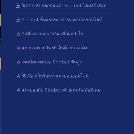
วิเคราะห์บอลก่อนแทง Sbobet ได้ผลดีเสมอ
Sbobet ขั้นแรกของการแทงบอลออนไลน์
ข้อดีแทงบอลรายวัน เพื่อผลกำไร
แทงบอลรายวัน ทำเงินด้วยบอลเต็ง
เทคนิคแทงบอล Sbobet ขั้นสูง
วิธีเลือกเว็บในการแทงบอลออนไลน์
แทงบอลกับ Sbobet ด้วยเทคนิคลับพิเศษ