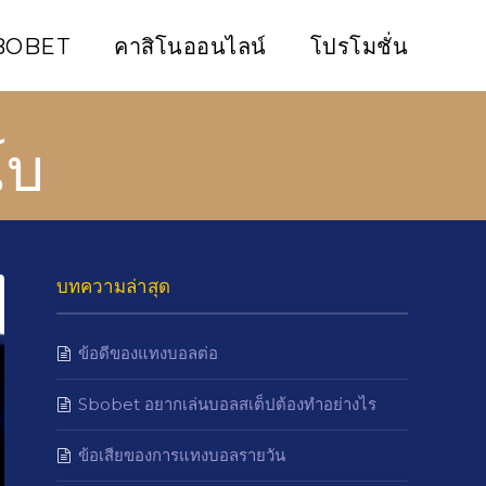
SBOBET
คาสิโนออนไลน์
โปรโมชั่น
โบ
บทความล่าสุด
ข้อดีของแทงบอลต่อ
Sbobet อยากเล่นบอลสเต็ปต้องทำอย่างไร
ข้อเสียของการแทงบอลรายวัน