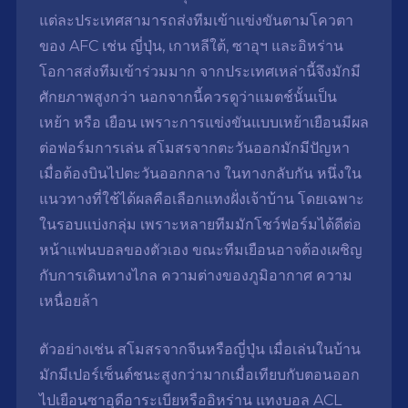
แต่ละประเทศสามารถส่งทีมเข้าแข่งขันตามโควตา
ของ AFC เช่น ญี่ปุ่น, เกาหลีใต้, ซาอุฯ และอิหร่าน
โอกาสส่งทีมเข้าร่วมมาก จากประเทศเหล่านี้จึงมักมี
ศักยภาพสูงกว่า นอกจากนี้ควรดูว่าแมตช์นั้นเป็น
เหย้า หรือ เยือน เพราะการแข่งขันแบบเหย้าเยือนมีผล
ต่อฟอร์มการเล่น สโมสรจากตะวันออกมักมีปัญหา
เมื่อต้องบินไปตะวันออกกลาง ในทางกลับกัน หนึ่งใน
แนวทางที่ใช้ได้ผลคือเลือกแทงฝั่งเจ้าบ้าน โดยเฉพาะ
ในรอบแบ่งกลุ่ม เพราะหลายทีมมักโชว์ฟอร์มได้ดีต่อ
หน้าแฟนบอลของตัวเอง ขณะทีมเยือนอาจต้องเผชิญ
กับการเดินทางไกล ความต่างของภูมิอากาศ ความ
เหนื่อยล้า
ตัวอย่างเช่น สโมสรจากจีนหรือญี่ปุ่น เมื่อเล่นในบ้าน
มักมีเปอร์เซ็นต์ชนะสูงกว่ามากเมื่อเทียบกับตอนออก
ไปเยือนซาอุดีอาระเบียหรืออิหร่าน แทงบอล ACL