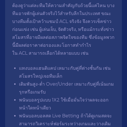
ต้องดูว่าแต่ละทีมให้ความสำคัญกับถ้วยนี้แค่ไหน บาง
ทีมอาจพักผู้เล่นตัวจริงไว้สำหรับลีกในประเทศ ขณะ
บางทีมตั้งเป้าคว้าแชมป์ ACL จริงจัง จึงควรเช็คข่าว
ก่อนแข่ง เช่น ผู้เล่นเจ็บ, จัดตัวจริง, หรือแม้กระทั่งข่าว
สโมสรที่อาจมีผลต่อสภาพจิตใจของทีม ซึ่งข้อมูลพวก
นี้มีผลต่อราคาต่อรองและโอกาสทำกำไร
ใน ACL สามารถเลือกได้หลายแบบ เช่น
แทงบอลแฮนดิแคป เหมาะกับคู่ที่ต่างชั้นกัน เช่น
สโมสรใหญ่เจอทีมเล็ก
เดิมพันสูง-ต่ำ Over/Under เหมาะกับคู่ที่เน้นเกม
รุกหรือเกมรับ
พนันบอลรูปแบบ 1X2 ใช้เมื่อมั่นใจว่าผลจะออก
หน้าใดหน้าเดียว
พนันบอลบอลสด Live Betting ถ้าได้ดูเกมสดจะ
สามารถวิเคราะห์ฟอร์มระหว่างเกมและวางเดิม