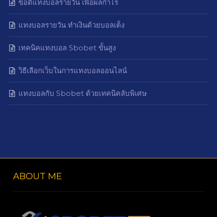
ข้อดีแทงบอลรายวัน เพื่อผลกำไร
แทงบอลรายวัน ทำเงินด้วยบอลเต็ง
เทคนิคแทงบอล Sbobet ขั้นสูง
วิธีเลือกเว็บในการแทงบอลออนไลน์
แทงบอลกับ Sbobet ด้วยเทคนิคลับพิเศษ
ABOUT ME