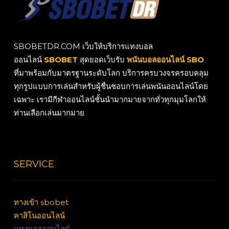
SBOBETDR.COM เว็บให้บริการแทงบอล
ออนไลน์
SBOBET
สุดยอดเว็บรับ
พนันบอลออนไลน์ SBO
ที่มาพร้อมกับมาตรฐานระดับโลก บริการครบวงจรครอบคลุม
ทุกรูปแบบการเล่นสำหรับผู้ชื่นชอบการเล่นพนันออนไลน์โดย
เฉพาะ เรามีกีฬาออนไลน์ชั้นนำมากมายจากทั่วทุกมุมโลกให้
ท่านเลือกเล่นมากมาย
SERVICE
ทางเข้า sbobet
คาสิโนออนไลน์
แทงบอลออนไลน์