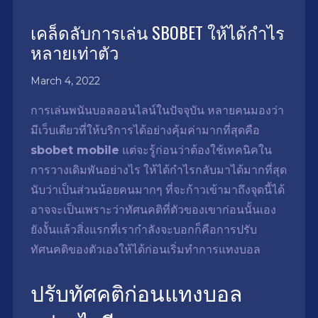
เคล็ดลับการเล่น SBOBET ให้ได้กำไร
หลายเท่าตัว
March 4, 2022
การเล่นพนันบอลออนไลน์ในปัจจุบัน หลายคนมองว่า
มีเว็บเดียวที่ให้บริการได้อย่างคุ้มค่ามากที่สุดคือ
sbobet mobile
แต่จะรู้ก่อนว่าต้องใช้เทคนิคใน
การวางเดิมพันอย่างไร ให้ได้กำไรกลับมาได้มากที่สุด
นับว่าเป็นส่วนน้อยคนมากๆ ที่จะก้าวเข้ามาถึงจุดนี้ได้
อาจจะเป็นเพราะว่าทัศนคติที่ตัวของเขาก่อนนั้นเอง
ยังงั้นแล้วสิ่งแรกที่เรากำลังจะบอกก็คือการปรับ
ทัศนคติของตัวเองให้ได้ก่อนเริ่มทำการแทงบอล
ปรับทัศคติก่อนแทงบอล