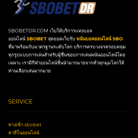
SBOBETDR.COM เว็บให้บริการแทงบอล
ออนไลน์
SBOBET
สุดยอดเว็บรับ
พนันบอลออนไลน์ SBO
ที่มาพร้อมกับมาตรฐานระดับโลก บริการครบวงจรครอบคลุม
ทุกรูปแบบการเล่นสำหรับผู้ชื่นชอบการเล่นพนันออนไลน์โดย
เฉพาะ เรามีกีฬาออนไลน์ชั้นนำมากมายจากทั่วทุกมุมโลกให้
ท่านเลือกเล่นมากมาย
SERVICE
ทางเข้า sbobet
คาสิโนออนไลน์