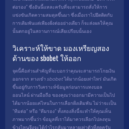
ต่อรอง” ซึ่งอันนี้แหละครับที่จะสามารถสั่งให้การ
แข่งขันเกิดความสมดุลขึ้นมา ซึ่งเมื่อเราไปยึดติดกับ
การเดิมพันแต่เพียงฝั่งต่ออย่างเดียว ก็จะส่งผลให้คุณ
นั้นตกอยู่ในสถานการณ์เสียเปรียบนั้นเอง
วิเคราะห์ให้ขาด มองเหรียญสอง
ด้านของ sbobet ให้ออก
จุดนี้คือส่วนสำคัญที่จะบอกว่าคุณจะสามารถโกยเงิน
ออกจาก
ทางเข้า sbobet
ได้มากน้อยเท่าไหร่ มันเกิด
ขึ้นอยู่กับการวิเคราะห์ข้อมูลก่อนการแทงบอล
ออนไลน์ ผ่านมือถือ ของคุณว่าออกมามีความเป็นไป
ได้มากน้อยแค่ไหนในการเลือกฝั่งเดิมพัน ไม่ว่าจะเป็น
“ทีมต่อ” หรือ “ทีมรอง” ทั้งสองสิ่งนี้จะทำให้คุณเห็น
ภาพมากขึ้นว่า ข้อมูลที่เราได้มาควรเลือกไปลงทุน
ข้างไหนจึงจะได้กำไรกลับมาหลายเท่าตัวที่สุดครับ