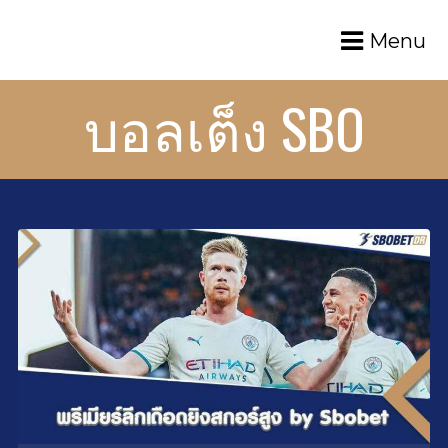
Menu
บอลเต็ง SBO