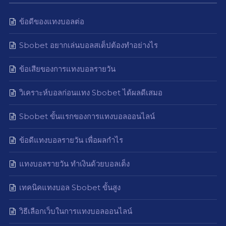
ข้อดีของแทงบอลต่อ
Sbobet อยากเล่นบอลสเต็ปต้องทำอย่างไร
ข้อเสียของการแทงบอลรายวัน
วิเคราะห์บอลก่อนแทง Sbobet ได้ผลดีเสมอ
Sbobet ขั้นแรกของการแทงบอลออนไลน์
ข้อดีแทงบอลรายวัน เพื่อผลกำไร
แทงบอลรายวัน ทำเงินด้วยบอลเต็ง
เทคนิคแทงบอล Sbobet ขั้นสูง
วิธีเลือกเว็บในการแทงบอลออนไลน์