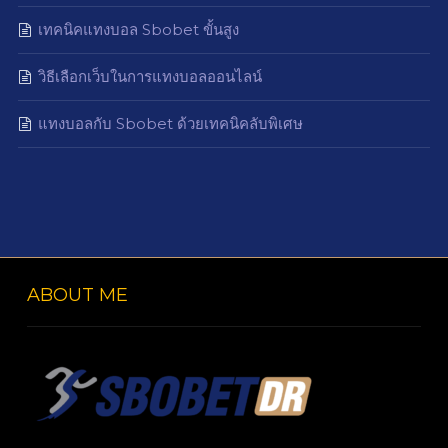
เทคนิคแทงบอล Sbobet ขั้นสูง
วิธีเลือกเว็บในการแทงบอลออนไลน์
แทงบอลกับ Sbobet ด้วยเทคนิคลับพิเศษ
ABOUT ME