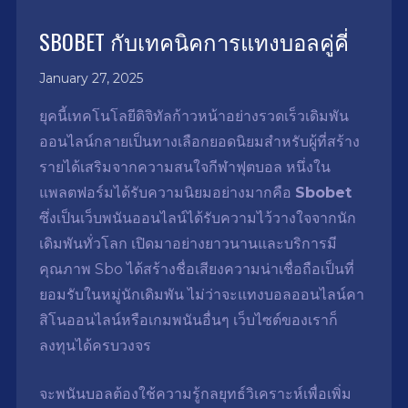
SBOBET กับเทคนิคการแทงบอลคู่คี่
January 27, 2025
ยุคนี้เทคโนโลยีดิจิทัลก้าวหน้าอย่างรวดเร็วเดิมพัน
ออนไลน์กลายเป็นทางเลือกยอดนิยมสำหรับผู้ที่สร้าง
รายได้เสริมจากความสนใจกีฬาฟุตบอล หนึ่งใน
แพลตฟอร์มได้รับความนิยมอย่างมากคือ
Sbobet
ซึ่งเป็นเว็บพนันออนไลน์ได้รับความไว้วางใจจากนัก
เดิมพันทั่วโลก เปิดมาอย่างยาวนานและบริการมี
คุณภาพ Sbo ได้สร้างชื่อเสียงความน่าเชื่อถือเป็นที่
ยอมรับในหมู่นักเดิมพัน ไม่ว่าจะแทงบอลออนไลน์คา
สิโนออนไลน์หรือเกมพนันอื่นๆ เว็บไซต์ของเราก็
ลงทุนได้ครบวงจร
จะพนันบอลต้องใช้ความรู้กลยุทธ์วิเคราะห์เพื่อเพิ่ม