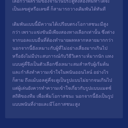
เลือกว่าผลรวมของจำนวนประตูทั้งสองทีมทำได้จะ
เป็นเลขคู่หรือเลขคี่ ก็สามารถวางเดิมพันได้ทันที
เดิมพันแบบนี้มีความได้เปรียบตรงโอกาสชนะมีสูง
กว่า เพราะแข่งขันมีเพียงสองทางเลือกเท่านั้น ซึ่งต่าง
จากบอลแบบอื่นที่ต้องทำนายผลหลากหลายมากกว่า
นอกจากนี้ยังเหมาะกับผู้ที่ไม่อย่างเสี่ยงมากเกินไป
หรือยังไม่มีประสบการณ์กับวิธีวิเคราะห์มากนัก แทง
แบบคู่คี่จึงเป็นตัวเลือกซึ่งเหมาะสมสำหรับผู้เริ่มต้น
และกำลังทำความเข้าใจในพนันออนไลน์ อย่างไร
ก็ตาม ถึงแม้บอลคู่คี่จะดูเป็นรูปแบบไม่ยากจนเกินไป
แต่ผู้เล่นยังควรทำความเข้าใจเกี่ยวกับรูปแบบแมตช์
สถิติของทีม เพื่อเพิ่มโอกาสชนะ นอกจากนี้ยังเป็นรูป
แบบพนันที่ง่ายและมีโอกาสชนะสูง