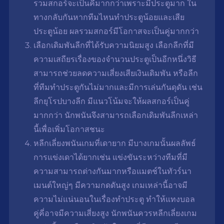
รวมสกอร์จะเป็นคี่มากกว่าเพราะมีประตูมาก ใน
ทางกลับกันหากทีมไหนทำประตูน้อยและเสีย
ประตูน้อย ผลรวมสกอร์มีโอกาสจะเป็นคู่มากกว่า
เลือกเดิมพันลีกที่ได้รับความนิยมสูง เลือกลีกที่มี
ความเสถียรเรื่องของจำนวนประตูเป็นอีกหนึ่งวิธี
สามารถช่วยลดความเสี่ยงเสียเงินเดิมพัน หรือลีก
ที่ทีมทำประตูกันไม่มากและมีการเล่นกันดุดัน เช่น
ลีกยุโรปบางลีก มีแนวโน้มจะให้ผลสกอร์เป็นคู่
มากกว่า นักพนันจึงสามารถเลือกเดิมพันลีกเหล่า
นี้เพื่อเพิ่มโอกาสชนะ
หลีกเลี่ยงพนันเกมที่เดายาก มีบางเกมนั้นผลลัพธ์
การแข่งเดาได้ยากเช่น แข่งขันระหว่างทีมที่มี
ความสามารถต่างกันมากหรือแมตช์ในทัวร์นา
เมนต์ใหญ่ๆ มีความกดดันสูง เกมเหล่านี้อาจมี
ความไม่แน่นอนในเรื่องทำประตู ทำให้แทงบอล
คู่คี่อาจมีความเสี่ยงสูง นักพนันควรหลีกเลี่ยงเกม