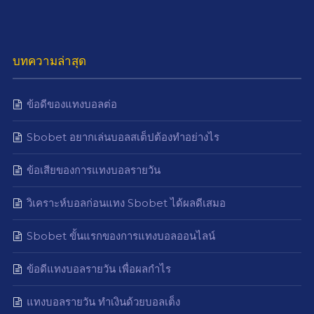
บทความล่าสุด
ข้อดีของแทงบอลต่อ
Sbobet อยากเล่นบอลสเต็ปต้องทำอย่างไร
ข้อเสียของการแทงบอลรายวัน
วิเคราะห์บอลก่อนแทง Sbobet ได้ผลดีเสมอ
Sbobet ขั้นแรกของการแทงบอลออนไลน์
ข้อดีแทงบอลรายวัน เพื่อผลกำไร
แทงบอลรายวัน ทำเงินด้วยบอลเต็ง