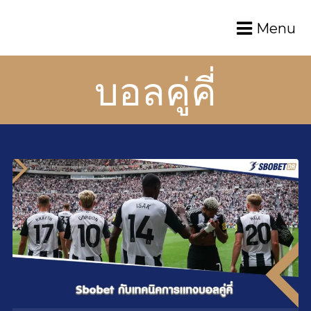
Menu
บอลคู่คี่