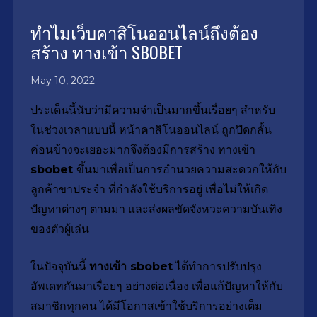
ทำไมเว็บคาสิโนออนไลน์ถึงต้อง
สร้าง ทางเข้า SBOBET
May 10, 2022
ประเด็นนี้นับว่ามีความจำเป็นมากขึ้นเรื่อยๆ สำหรับ
ในช่วงเวลาแบบนี้ หน้าคาสิโนออนไลน์ ถูกปิดกลั้น
ค่อนข้างจะเยอะมากจึงต้องมีการสร้าง ทางเข้า
sbobet
ขึ้นมาเพื่อเป็นการอำนวยความสะดวกให้กับ
ลูกค้าขาประจำ ที่กำลังใช้บริการอยู่ เพื่อไม่ให้เกิด
ปัญหาต่างๆ ตามมา และส่งผลขัดจังหวะความบันเทิง
ของตัวผู้เล่น
ในปัจจุบันนี้
ทางเข้า sbobet
ได้ทำการปรับปรุง
อัพเดทกันมาเรื่อยๆ อย่างต่อเนื่อง เพื่อแก้ปัญหาให้กับ
สมาชิกทุกคน ได้มีโอกาสเข้าใช้บริการอย่างเต็ม