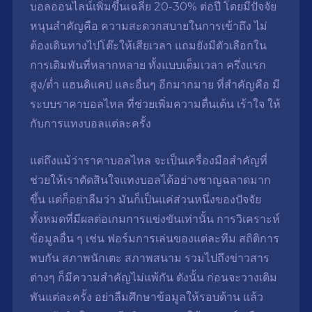
บอลออนไลน์เพิ่มขึ้นเฉลี่ย 20-30% ต่อปี โดยมีปัจจัย
หนุนสำคัญคือ ความสะดวกสบายในการเข้าถึง ไม่
ต้องเดินทางไปโต๊ะให้เสียเวลา แถมยังมีตัวเลือกใน
การเดิมพันที่หลากหลาย ทั้งแบบเต็มเวลา ครึ่งแรก
สูง/ต่ำ แฮนดิแคป และอื่นๆ อีกมากมาย ที่สำคัญคือ มี
ระบบราคาบอลไหล ที่ช่วยเพิ่มความตื่นเต้น เร้าใจ ให้
กับการแทงบอลแต่ละครั้ง
แต่ถึงแม้ว่าราคาบอลไหล จะเป็นเครื่องมือสำคัญที่
ช่วยให้เราตัดสินใจแทงบอลได้อย่างชาญฉลาดมาก
ขึ้น แต่ก็อย่าลืมว่า มันก็เป็นแค่ส่วนหนึ่งของปัจจัย
ทั้งหมดที่มีผลต่อเกมการแข่งขันเท่านั้น การวิเคราะห์
ข้อมูลอื่น ๆ เช่น ฟอร์มการเล่นของแต่ละทีม สถิติการ
พบกัน สภาพนักเตะ สภาพสนาม รวมไปถึงข่าวสาร
ต่างๆ ก็มีความสำคัญไม่แพ้กัน ดังนั้น ก่อนจะวางเดิม
พันแต่ละครั้ง อย่าลืมศึกษาข้อมูลให้รอบด้าน แล้ว