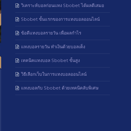
วิเคราะห์บอลก่อนแทง Sbobet ได้ผลดีเสมอ
Sbobet ขั้นแรกของการแทงบอลออนไลน์
ข้อดีแทงบอลรายวัน เพื่อผลกำไร
แทงบอลรายวัน ทำเงินด้วยบอลเต็ง
เทคนิคแทงบอล Sbobet ขั้นสูง
วิธีเลือกเว็บในการแทงบอลออนไลน์
แทงบอลกับ Sbobet ด้วยเทคนิคลับพิเศษ