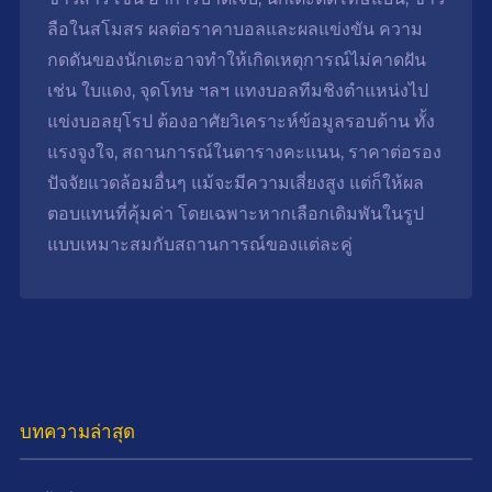
ลือในสโมสร ผลต่อราคาบอลและผลแข่งขัน ความ
กดดันของนักเตะอาจทำให้เกิดเหตุการณ์ไม่คาดฝัน
เช่น ใบแดง, จุดโทษ ฯลฯ แทงบอลทีมชิงตำแหน่งไป
แข่งบอลยุโรป ต้องอาศัยวิเคราะห์ข้อมูลรอบด้าน ทั้ง
แรงจูงใจ, สถานการณ์ในตารางคะแนน, ราคาต่อรอง
ปัจจัยแวดล้อมอื่นๆ แม้จะมีความเสี่ยงสูง แต่ก็ให้ผล
ตอบแทนที่คุ้มค่า โดยเฉพาะหากเลือกเดิมพันในรูป
แบบเหมาะสมกับสถานการณ์ของแต่ละคู่
บทความล่าสุด