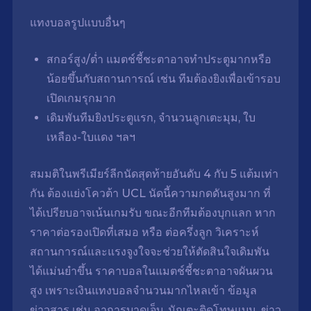
แทงบอลรูปแบบอื่นๆ
สกอร์สูง/ต่ำ แมตช์ชี้ชะตาอาจทำประตูมากหรือ
น้อยขึ้นกับสถานการณ์ เช่น ทีมต้องยิงเพื่อเข้ารอบ
เปิดเกมรุกมาก
เดิมพันทีมยิงประตูแรก, จำนวนลูกเตะมุม, ใบ
เหลือง-ใบแดง ฯลฯ
สมมติในพรีเมียร์ลีกนัดสุดท้ายอันดับ 4 กับ 5 แต้มเท่า
กัน ต้องแย่งโควต้า UCL นัดนี้ความกดดันสูงมาก ที่
ได้เปรียบอาจเน้นเกมรับ ขณะอีกทีมต้องบุกแลก หาก
ราคาต่อรองเปิดที่เสมอ หรือ ต่อครึ่งลูก วิเคราะห์
สถานการณ์และแรงจูงใจจะช่วยให้ตัดสินใจเดิมพัน
ได้แม่นยำขึ้น ราคาบอลในแมตช์ชี้ชะตาอาจผันผวน
สูง เพราะเงินแทงบอลจำนวนมากไหลเข้า ข้อมูล
ข่าวสาร เช่น อาการบาดเจ็บ, นักเตะติดโทษแบน, ข่าว