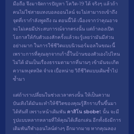
มือถือ จึงมาจัดการปัญหา โควิด-19 ได้ จริงๆ แล้วถ้า
คนไม่ใช่สายแทงบอลออนไลน์ จะไม่สามารถเข้าถึง
จุดที่เรากำลังพูดถึง ณ ตอนนี้ได้ เนื่องจากว่าคุณอาจ
จะไม่เคยมีประสบการณ์จากตรงนั้น แต่ถ้าลองเปิด
โอกาสให้กับตัวเองสักครั้งแล้วจะรู้เลยว่ามันมีส่วน
อย่างมาก ในการใช้ชีวิตแบบนิวนอร์มอลในขณะนี้
เพราะการที่คุณลุกจากเก้าอี้ในบ้านของตัวเองไปไหน
ไม่ได้ มันเป็นเรื่องธรรมดามากที่นานๆ เข้ามันจะเกิด
ความหงุดหงิด จำเจ เบื่อหน่าย วิถีชีวิตแบบเดิมซ้ำไป
ซ้ำมา
แต่ถ้าเราเปลี่ยนในช่วงเวลาตรงนั้น ให้เป็นความ
บันเทิงได้มันจะทำให้ชีวิตของคุณรู้สึกราบรื่นขึ้นมา
ได้ทันที เพราะหน้าเดิมพัน
คาสิโน sbobe
t นั้น จะมี
รูปแบบหลากหลายที่ให้คุณได้เลือกเล่น อีกทั้งยังมีการ
เดิมพันกีฬาออนไลน์ต่างๆ อีกมากมาย หากคุณลอง