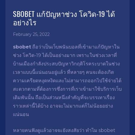
SBOBET แก้ปัญหาช่วง โควิด-19 ได้
อย่างไร
February 25, 2022
sbobet
ถือว่าเป็นเว็บพนันบอลที่เข้ามาแก้ปัญหาใน
ช่วง โควิด-19 ได้เป็นอย่างมาก เพราะในช่วงเวลาที่
บ้านเมืองกำลังประสบปัญหาวิกฤติโรคระบาดในช่วง
เวลาแบบนี้แน่นอนอยู่แล้ว ที่หลายๆ คนจะต้องเกิด
ความเครียดหงุดหงิดและไม่สามารถออกไปใช้จ่ายได้
สะดวกตามที่ต้องการซึ่งการที่เราเข้ามาใช้บริการเว็บ
เดิมพันนั้น ถือเป็นส่วนหนึ่งสำคัญที่จะบรรเทาเรื่อง
ราวเหล่านี้ได้บ้าง อาจจะไม่มากแต่ก็ไม่น้อยอย่าง
แน่นอน
หลายคนฟังดูแล้วอาจจะยังสงสัยว่า ทำไม sbobet