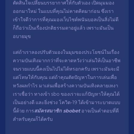
ตัดสินใจเปลี่ยนบรรยากาศให้กับตัวเอง เปิดมุมมอง
ออกมาใหม่ ในแบบที่คุณไม่คาดคิดมาก่อน ซึ่งเรา
เข้าใจดีว่าการที่คุณมองเว็บไซต์พนันบอลเป็นสิ่งไม่ดี
ก็ถือว่าเป็นเรื่องปกติธรรมดาอยู่แล้ว เพราะมันเป็น
อบายมุข
แต่ถ้าเราลองปรับตัวมองในมุมของประโยชน์ในเรื่อง
ความบันเทิงมากกว่าที่จะคาดหวังว่าเล่นให้เป็นอาชีพ
จนรวยแบบนี้คงเป็นไปไม่ได้หรอกครับ เพราะมันจะมี
แต่โทษให้กับคุณ แต่ถ้าคุณตัดปัญหาในการเล่นเพื่อ
หวังผลกำไร มาเล่นเพื่อสร้างความบันเทิงคลายเหงา
เราเชื่อว่า ทางเข้า sbo ของเราจะแก้ปัญหาให้คุณได้
เป็นอย่างดี และยิ่งช่วง โควิด-19 ได้เข้ามาระบาดแบบ
นี้ด้วย การ
สมัครสมาชิก sbobet
อาจเป็นคำตอบที่ดี
สำหรับคุณก็ได้ครับ