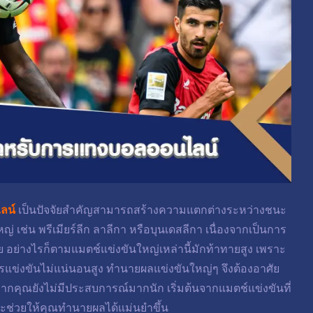
ลน์
เป็นปัจจัยสำคัญสามารถสร้างความแตกต่างระหว่างชนะ
่ เช่น พรีเมียร์ลีก ลาลีกา หรือบุนเดสลีกา เนื่องจากเป็นการ
่าย อย่างไรก็ตามแมตช์แข่งขันใหญ่เหล่านี้มักท้าทายสูง เพราะ
รแข่งขันไม่แน่นอนสูง ทำนายผลแข่งขันใหญ่ๆ จึงต้องอาศัย
หากคุณยังไม่มีประสบการณ์มากนัก เริ่มต้นจากแมตช์แข่งขันที่
ะจะช่วยให้คุณทำนายผลได้แม่นยำขึ้น