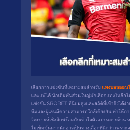
เลือกการแข่งขันที่เหมาะสมสำหรับ
แทงบอลออนไ
และแพ้ได้ นักเดิมพันส่วนใหญ่มักเลือกแทงในลีกใหญ
แข่งขัน SBOBET ที่นิยมสูงและสถิติที่เข้าถึงได้ง
ทีมและผู้เล่นมีความสามารถใกล้เคียงกัน ทำให้กา
วิเคราะห์เชิงลึกพร้อมกับเข้าใจตัวแปรหลายด้าน 
ไม่เข้มข้นมากนักอาจเป็นทางเลือกที่ดีกว่า เพรา