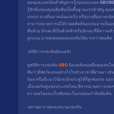
ตอนและเทคนิคสำคัญควรรู้ก่อนแทงบอล
SBOB
รู้จักทีมของคุณเดิมพันเป็นพื้นฐานแรกสำคัญ คุณคว
เกมรุก บางทีมอาจเน้นเกมรับ หรือบางทีมอาจถนัดเ
สามารถคาดการณ์ได้ว่าผลลัพธ์ของเกมอาจเป็นอย่าง
ทีมด้วย นักเตะที่เป็นตัวหลักหรือนักเตะที่มีควา
ถูกแบน อาจส่งผลต่อผลแข่งขันได้มากกว่าคุณคิด
•สถิติการแข่งขันย้อนหลัง
ดูสถิติการแข่งขัน
SBO
ย้อนหลังของทีมคุณสนใจเป
ทีมว่ามีฟอร์มเล่นอย่างไรในช่วงเวลาที่ผ่านมา เช
น้อย หรือมีแนวโน้มจะยิงประตูได้กี่ลูกต่อเกม นอกจา
เมื่อเจอกับคู่แข่งประเภทไหน พิจารณาผลการแข่งข
ความพร้อมจะเก็บชัยชนะในเกมคุณกำลังเดิมพัน
•สภาพอากาศและสนามแข่งขัน