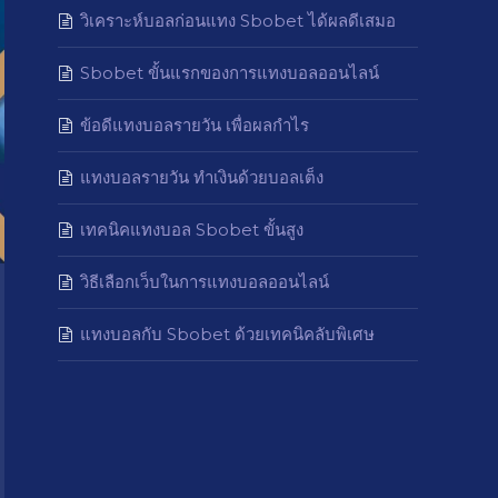
วิเคราะห์บอลก่อนแทง Sbobet ได้ผลดีเสมอ
Sbobet ขั้นแรกของการแทงบอลออนไลน์
ข้อดีแทงบอลรายวัน เพื่อผลกำไร
แทงบอลรายวัน ทำเงินด้วยบอลเต็ง
เทคนิคแทงบอล Sbobet ขั้นสูง
วิธีเลือกเว็บในการแทงบอลออนไลน์
แทงบอลกับ Sbobet ด้วยเทคนิคลับพิเศษ