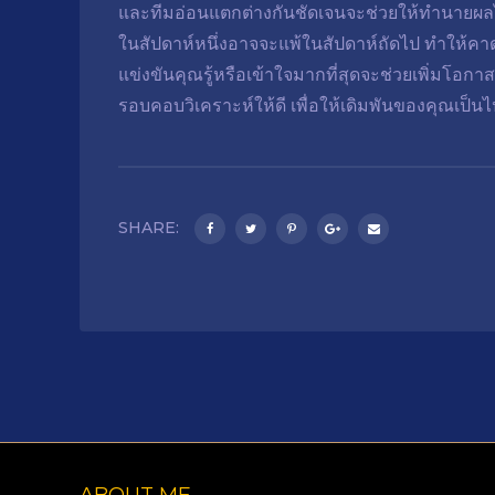
และทีมอ่อนแตกต่างกันชัดเจนจะช่วยให้ทำนายผลไ
ในสัปดาห์หนึ่งอาจจะแพ้ในสัปดาห์ถัดไป ทำให้คาดเ
แข่งขันคุณรู้หรือเข้าใจมากที่สุดจะช่วยเพิ่มโ
รอบคอบวิเคราะห์ให้ดี เพื่อให้เดิมพันของคุณเป็
SHARE: