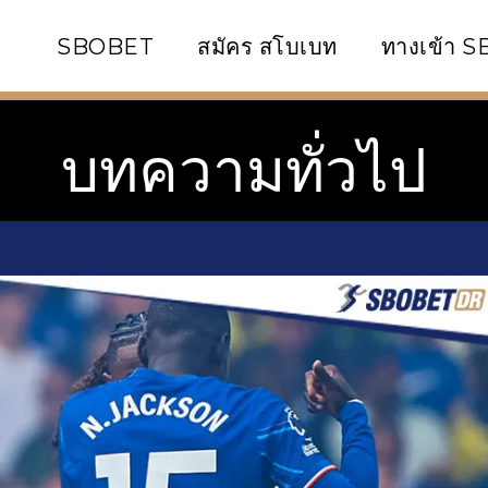
SBOBET
สมัคร สโบเบท
ทางเข้า 
บทความทั่วไป