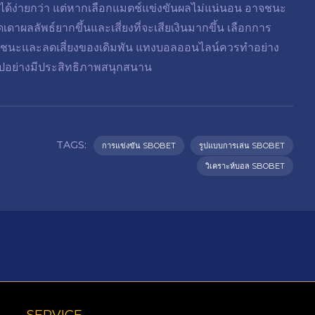
ด้ง่ายกว่า แต่หากเลือกแมตช์แข่งขันผลไม่แน่นอน อาจชนะ
ดาผลลัพธ์ยากขึ้นและเสี่ยงที่จะเสียเงินมากขึ้น เลือกการ
อกาสชนะและลดเสี่ยงของเดิมพัน แทงบอลออนไลน์ควรทำอย่าง
นไปอย่างมีประสิทธิภาพสนุกสนาน
TAGS:
การแข่งขัน SBOBET
รูปแบบการเล่น SBOBET
วิเคราะห์บอล SBOBET