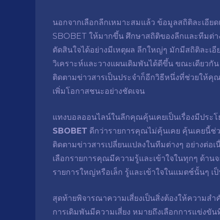
นอกจากเลือกลีกเหมาะสมแล้ว ข้อมูลสถิติละเอียดแ
SBOBET ให้มากขึ้น ศึกษาสถิติของลีกและทีมต่างๆ 
ตัดสินใจได้อย่างมีเหตุผล ลีกใหญ่ๆ มักมีสถิติละเอ
วิเคราะห์และวางแผนเดิมพันได้ดีขึ้น ขณะเดียวกัน ล
ติดตามข่าวสารเป็นประจำก็อีกวิธีหนึ่งที่ช่วยให้คุณ
เพิ่มโอกาสชนะอย่างชัดเจน
แทงบอลออนไลน์ในลีกคุณคุ้นเคยเป็นเรื่องมีประโย
SBOBET
ดีกว่ารายการคุณไม่คุ้นเคย คุ้นเคยนี้ช
ติดตามข่าวสารเปลี่ยนแปลงในทีมต่างๆ อย่างต่อเนื่
เลือกรายการคุณมีความรู้และเข้าใจในทุกๆ ด้านจะ
รายการใหญ่หรือเล็ก รู้และเข้าใจในแมตช์นั้นๆ เป็
สุดท้ายพิจารณาความเสี่ยงเป็นสิ่งต้องให้ความส
การเดิมพันมีความเสี่ยง หมายถึงเลือกการแข่งขันท