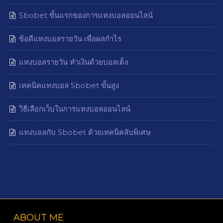
Sbobet ขั้นแรกของการแทงบอลออนไลน์
ข้อดีแทงบอลรายวัน เพื่อผลกำไร
แทงบอลรายวัน ทำเงินด้วยบอลเต็ง
เทคนิคแทงบอล Sbobet ขั้นสูง
วิธีเลือกเว็บในการแทงบอลออนไลน์
แทงบอลกับ Sbobet ด้วยเทคนิคลับพิเศษ
ABOUT ME