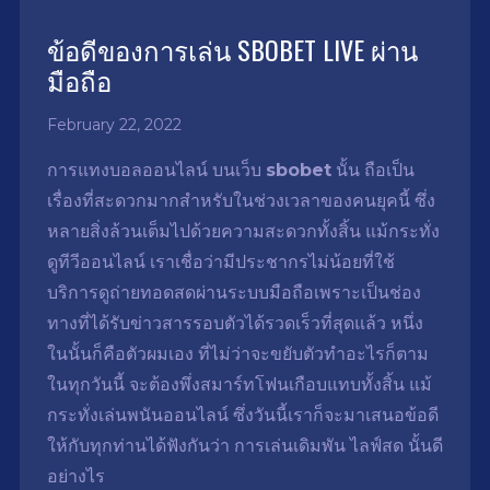
ข้อดีของการเล่น SBOBET LIVE ผ่าน
มือถือ
February 22, 2022
การแทงบอลออนไลน์ บนเว็บ
sbobet
นั้น ถือเป็น
เรื่องที่สะดวกมากสำหรับในช่วงเวลาของคนยุคนี้ ซึ่ง
หลายสิ่งล้วนเต็มไปด้วยความสะดวกทั้งสิ้น แม้กระทั่ง
ดูทีวีออนไลน์ เราเชื่อว่ามีประชากรไม่น้อยที่ใช้
บริการดูถ่ายทอดสดผ่านระบบมือถือเพราะเป็นช่อง
ทางที่ได้รับข่าวสารรอบตัวได้รวดเร็วที่สุดแล้ว หนึ่ง
ในนั้นก็คือตัวผมเอง ที่ไม่ว่าจะขยับตัวทำอะไรก็ตาม
ในทุกวันนี้ จะต้องพึ่งสมาร์ทโฟนเกือบแทบทั้งสิ้น แม้
กระทั่งเล่นพนันออนไลน์ ซึ่งวันนี้เราก็จะมาเสนอข้อดี
ให้กับทุกท่านได้ฟังกันว่า การเล่นเดิมพัน ไลฟ์สด นั้นดี
อย่างไร