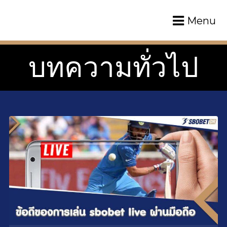
Menu
บทความทั่วไป