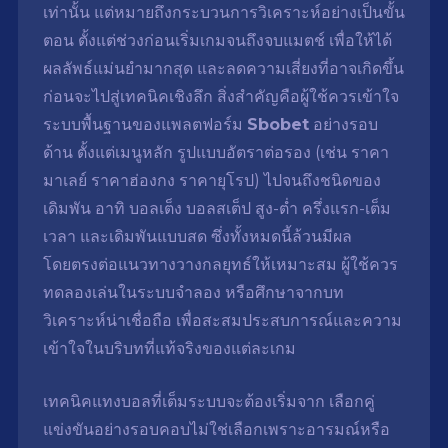
เท่านั้น แต่หมายถึงกระบวนการวิเคราะห์อย่างเป็นขั้น
ตอน ตั้งแต่ช่วงก่อนเริ่มเกมจนถึงจบแมตช์ เพื่อให้ได้
ผลลัพธ์แม่นยำมากสุด และลดความเสี่ยงที่อาจเกิดขึ้น
ก่อนจะไปสู่เทคนิคเชิงลึก สิ่งสำคัญคือผู้ใช้ควรเข้าใจ
ระบบพื้นฐานของแพลตฟอร์ม
Sbobet
อย่างรอบ
ด้าน ตั้งแต่เมนูหลัก รูปแบบอัตราต่อรอง (เช่น ราคา
มาเลย์ ราคาฮ่องกง ราคายุโรป) ไปจนถึงชนิดของ
เดิมพัน อาทิ บอลเต็ง บอลสเต็ป สูง-ต่ำ ครึ่งแรก-เต็ม
เวลา และเดิมพันแบบสด ซึ่งทั้งหมดนี้ล้วนมีผล
โดยตรงต่อแนวทางวางกลยุทธ์ให้เหมาะสม ผู้ใช้ควร
ทดลองเล่นในระบบจำลอง หรือศึกษาจากบท
วิเคราะห์น่าเชื่อถือ เพื่อสะสมประสบการณ์และความ
เข้าใจในบริบทที่แท้จริงของแต่ละเกม
เทคนิคแทงบอลที่เต็มระบบจะต้องเริ่มจาก เลือกคู่
แข่งขันอย่างรอบคอบไม่ใช่เลือกเพราะอารมณ์หรือ