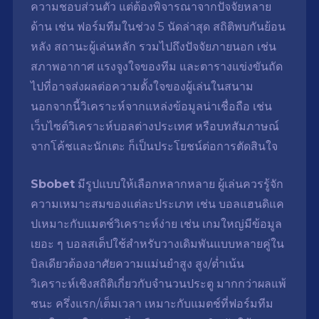
ความชอบส่วนตัว แต่ต้องพิจารณาจากปัจจัยหลาย
ด้าน เช่น ฟอร์มทีมในช่วง 5 นัดล่าสุด สถิติพบกันย้อน
หลัง สถานะผู้เล่นหลัก รวมไปถึงปัจจัยภายนอก เช่น
สภาพอากาศ แรงจูงใจของทีม และตารางแข่งขันถัด
ไปที่อาจส่งผลต่อความตั้งใจของผู้เล่นในสนาม
นอกจากนี้วิเคราะห์จากแหล่งข้อมูลน่าเชื่อถือ เช่น
เว็บไซต์วิเคราะห์บอลต่างประเทศ หรือบทสัมภาษณ์
จากโค้ชและนักเตะ ก็เป็นประโยชน์ต่อการตัดสินใจ
Sbobet
มีรูปแบบให้เลือกหลากหลาย ผู้เล่นควรรู้จัก
ความเหมาะสมของแต่ละประเภท เช่น บอลแฮนดิแค
ปเหมาะกับแมตช์วิเคราะห์ง่าย เช่น เกมใหญ่มีข้อมูล
เยอะ ๆ บอลสเต็ปใช้สำหรับวางเดิมพันแบบหลายคู่ใน
บิลเดียวต้องอาศัยความแม่นยำสูง สูง/ต่ำเน้น
วิเคราะห์เชิงสถิติเกี่ยวกับจำนวนประตู มากกว่าผลแพ้
ชนะ ครึ่งแรก/เต็มเวลา เหมาะกับแมตช์ที่ฟอร์มทีม