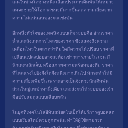
เด่นในช่วงใดช่วงหนึ่ง เลือกประเภทเดิมพันให้เหมาะ
สมจะช่วยให้โอกาสชนะมีมากขึ้นลดความเสี่ยงจาก
ความไม่แน่นอนของผลแข่งขัน
อีกหนึ่งหัวใจของเทคนิคแบบเต็มระบบคือ อ่านราคา
น้ำและสังเกตการไหลของราคา ซึ่งแสดงถึงความ
เคลื่อนไหวในตลาดว่าทีมใดมีความได้เปรียบ ราคาที่
เปลี่ยนแปลงบ่อยอาจสะท้อนข่าวสารภายใน เช่น มี
นักเตะหลักเจ็บ, หรือสภาพความพร้อมของทีม ราคา
ที่ไหลแรงไปยังฝั่งใดฝั่งหนึ่งมากเกินไป มักจะทำให้มี
ความเสี่ยงเพิ่มขึ้น เพราะอาจเป็นจังหวะนักเดิมพัน
ส่วนใหญ่เทเข้าหาฝั่งเดียว และส่งผลให้ระบบของเจ้า
มือปรับสมดุลแบบเฉียบพลัน
ในยุคที่เทคโนโลยีทันสมัยสโบเบ็ตให้บริการดูบอลสด
แบบเรียลไทม์ควบคู่กดพนัน ทำให้ผู้ใช้สามารถ