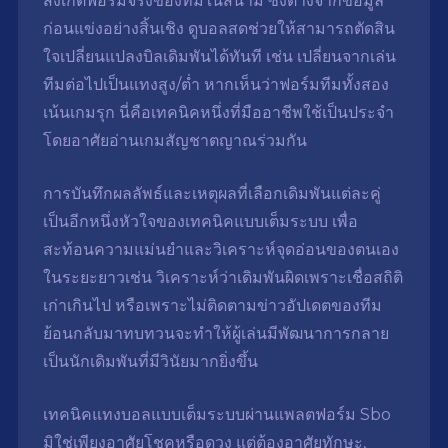
สังเกตฟอร์มจริงของทีมในสนาม ซึ่งต่างจากข้อมูล
ก่อนแข่งอย่างสิ้นเชิง ดูบอลสดช่วยให้สามารถตัดสิน
ใจเปลี่ยนแปลงบิลเดิมพันได้ทันที เช่น เปลี่ยนจากเล่น
ทีมต่อไปเป็นแทงสูง/ต่ำ หากเห็นว่าฟอร์มทีมทั้งสอง
เน้นเกมรุก นี่คือเทคนิคหนึ่งที่มืออาชีพใช้เป็นประจำ
โดยอาศัยอ่านเกมสัญชาตญาณร่วมกัน
การบันทึกผลลัพธ์และเหตุผลที่เลือกเดิมพันแต่ละคู่
เป็นอีกหนึ่งหัวใจของเทคนิคแบบเต็มระบบ เพื่อ
สะท้อนความแม่นยำและวิเคราะห์จุดอ่อนของตนเอง
ในระยะยาวเช่น วิเคราะห์ว่าเดิมพันผิดเพราะเชื่อสถิติ
เก่าเกินไป หรือเพราะไม่ติดตามข่าวอัปเดตของทีม
ย้อนกลับมาทบทวนจะทำให้ผู้เล่นมีพัฒนาการกลาย
เป็นนักเดิมพันที่มีวินัยมากยิ่งขึ้น
เทคนิคแทงบอลแบบเต็มระบบผ่านแพลตฟอร์ม Sbo
มิใช่เพียงอาศัยโชคหรือดวง แต่ต้องอาศัยทักษะ,