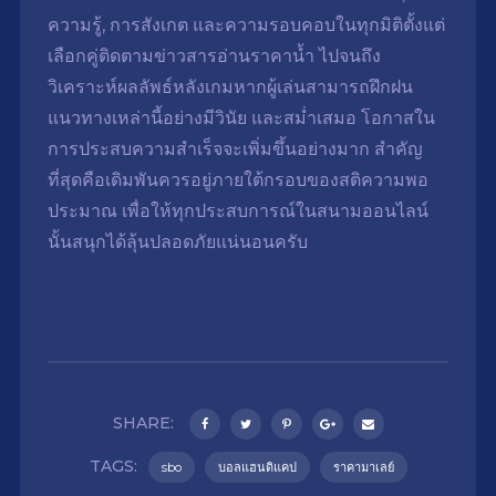
ความรู้, การสังเกต และความรอบคอบในทุกมิติตั้งแต่
เลือกคู่ติดตามข่าวสารอ่านราคาน้ำ ไปจนถึง
วิเคราะห์ผลลัพธ์หลังเกมหากผู้เล่นสามารถฝึกฝน
แนวทางเหล่านี้อย่างมีวินัย และสม่ำเสมอ โอกาสใน
การประสบความสำเร็จจะเพิ่มขึ้นอย่างมาก สำคัญ
ที่สุดคือเดิมพันควรอยู่ภายใต้กรอบของสติความพอ
ประมาณ เพื่อให้ทุกประสบการณ์ในสนามออนไลน์
นั้นสนุกได้ลุ้นปลอดภัยแน่นอนครับ
SHARE:
TAGS:
sbo
บอลแฮนดิแคป
ราคามาเลย์